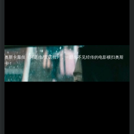
奥斯卡最佳《阿诺拉/艾诺拉》，一部名不见经传的电影横扫奥斯
卡！