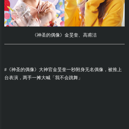
《神圣的偶像》金旻奎、高甫洁
#《神圣的偶像》大神官金旻奎一秒附身无名偶像，被推上
台表演，两手一摊大喊「我不会跳舞」