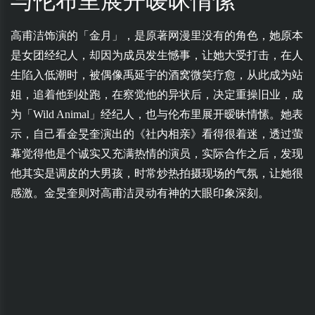
与伦布里展开暧昧情愫
高甫洁
饰演的「金月」，是原著网漫里没有的角色，她原本
是女团经纪人，却因为成员发生憾事，让她大受打击，在人
生陷入低潮时，被偶像禹延宇的酒窝微笑疗愈，从此成为站
姐，追着他到处跑，在察觉他的异状后，决定重操旧业，成
为「Wild Animal」经纪人，也与伦布里展开暧昧情愫。她表
示，自己看金旻奎演出的《社内相亲》看得很着迷，透过萤
幕觉得他是个诚实又充满热情的演员，实际合作之后，发现
他其实是调皮的大男孩，时常炒热拍摄现场的气氛，让她很
感激。金旻奎则对高甫洁灵动有神的大眼印象深刻。