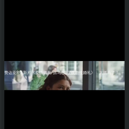
赞达亚R级新片《爱情抓马/抓马恋人/戏剧性婚礼》，太抓马了！