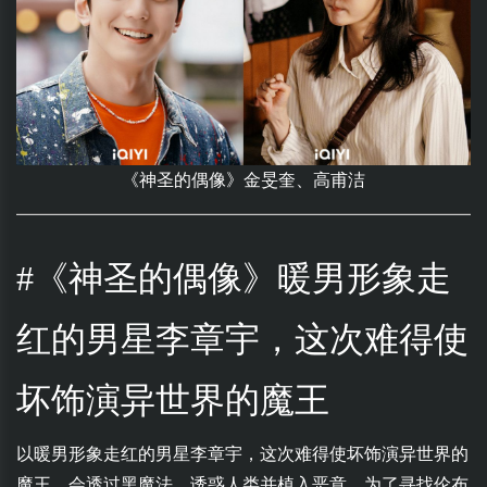
《神圣的偶像》金旻奎、高甫洁
#《神圣的偶像》暖男形象走
红的男星李章宇，这次难得使
坏饰演异世界的魔王
以暖男形象走红的男星
李章宇
，这次难得使坏饰演异世界的
魔王，会透过黑魔法，诱惑人类并植入恶意，为了寻找伦布