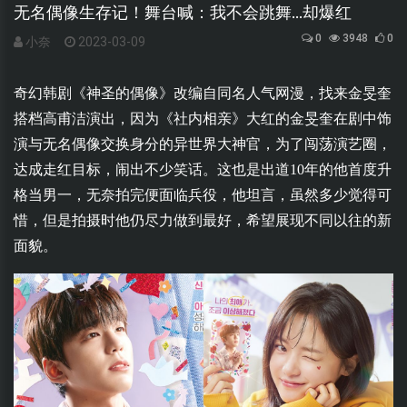
无名偶像生存记！舞台喊：我不会跳舞...却爆红
0
3948
0
小奈
2023-03-09
奇幻韩剧《
神圣的偶像
》改编自同名人气网漫，找来
金旻奎
搭档
高甫洁
演出，因为《
社内相亲
》大红的金旻奎在剧中饰
演与无名偶像交换身分的异世界大神官，为了闯荡演艺圈，
达成走红目标，闹出不少笑话。这也是出道10年的他首度升
格当男一，无奈拍完便面临兵役，他坦言，虽然多少觉得可
惜，但是拍摄时他仍尽力做到最好，希望展现不同以往的新
面貌。