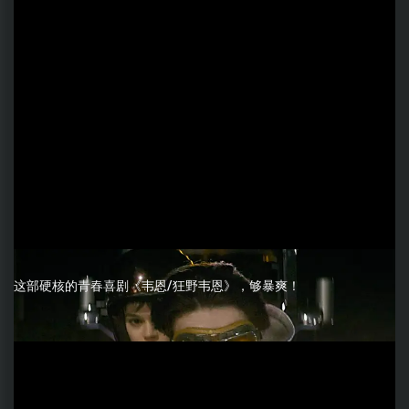
这部硬核的青春喜剧《韦恩/狂野韦恩》，够暴爽！