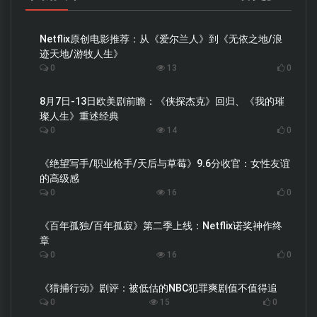
Netflix原创电影推荐：从《爱尔兰人》到《无依之地/浪
迹天地/游牧人生》
0
13
0
8月7日-13日欧美剧前瞻：《侠探杰克》回归、《我的璀
璨人生》重述经典
0
14
0
《绝望写手/职业枪手/天后与草莓》9.6分收官：女性友谊
的高级感
0
16
0
《百年孤独/百年孤寂》第二季上线：Netflix诺奖神作终
章
0
16
0
《猎捕行动》剧评：被低估的NBC犯罪爽剧值不值得追
0
15
0