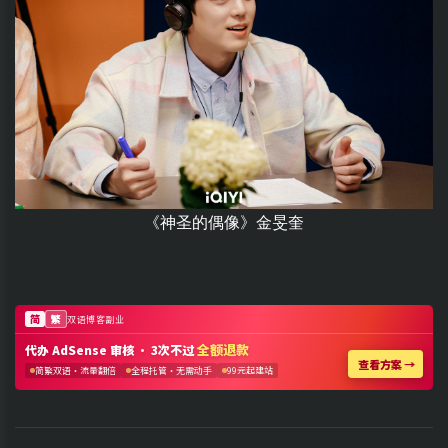
《神圣的偶像》金旻奎