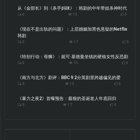
从《金部长》到《杀手妈咪》：韩剧的中年带娃杀神时代
0
13
0
《现在不是出轨的问题》：上层婚姻加黑色悬疑的Netflix
韩剧
0
17
0
《特别行动：母狮》：妮可·基德曼坐镇的硬核女性反恐剧
0
15
0
《南方与北方》剧评：BBC 9.2分英剧里跨越偏见的爱
0
13
0
《暴力之夜2》首曝预告：最狠的圣诞老人年底回归
0
17
0