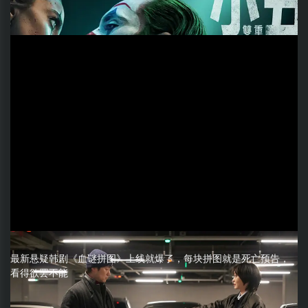
最新悬疑韩剧《血谜拼图》上线就爆了，每块拼图就是死亡预告，
看得欲罢不能