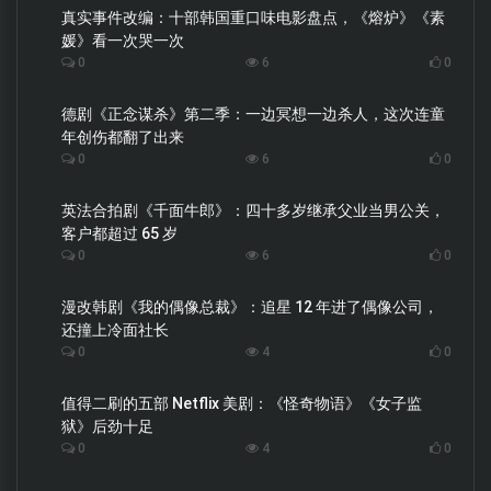
真实事件改编：十部韩国重口味电影盘点，《熔炉》《素
媛》看一次哭一次
0
6
0
德剧《正念谋杀》第二季：一边冥想一边杀人，这次连童
年创伤都翻了出来
0
6
0
英法合拍剧《千面牛郎》：四十多岁继承父业当男公关，
客户都超过 65 岁
0
6
0
漫改韩剧《我的偶像总裁》：追星 12 年进了偶像公司，
还撞上冷面社长
0
4
0
值得二刷的五部 Netflix 美剧：《怪奇物语》《女子监
狱》后劲十足
0
4
0