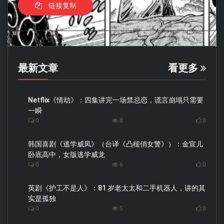
链接复制
最新文章
看更多
Netflix《情劫》：四集讲完一场禁忌恋，谎言崩塌只需要
一瞬
0
8
0
韩国喜剧《逃学威凤》（台译《凸槌俏女警》）：金宣儿
卧底高中，女版逃学威龙
0
6
0
英剧《护工不是人》：81 岁老太太和二手机器人，讲的其
实是孤独
0
5
0