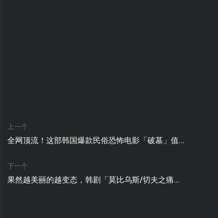
上一个
全网顶流！这部韩国爆款民俗恐怖电影「破墓」值...
下一个
果然越美丽的越变态，韩剧「莫比乌斯/切夫之痛...