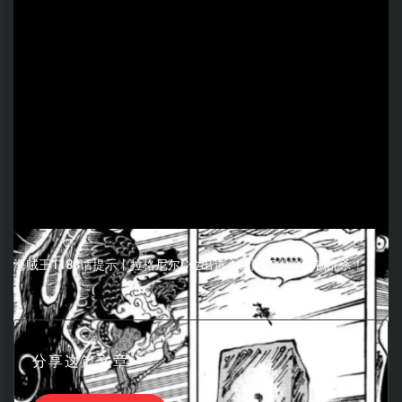
海贼王1183话提示丨拉格尼尔C位出道！索隆和山治一顿乱杀！？
分享这篇文章