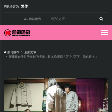
繁体
切换语言为 :
网站地图
奈飞推荐
全部文章
新藤真奈美甘于奉献的演绎，日本伦理剧「万 卍/万字」脱也得上！