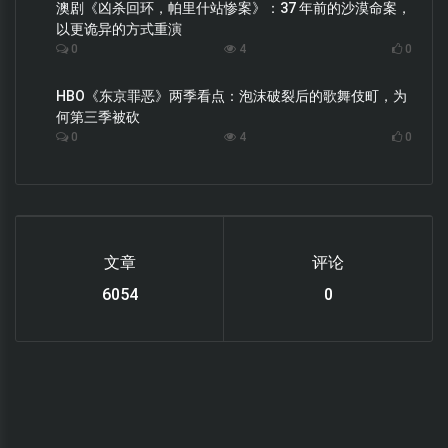
澳剧《凶杀回环，帕里什站惨案》：37 年前的沙漠命案，
以更诡异的方式重演
0
4
0
HBO《东京罪恶》两季看点：泡沫破裂后的歌舞伎町，为
何第三季被砍
0
4
0
文章
评论
6220
0