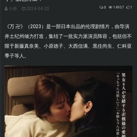
0
14937
1
小奈
2024-04-23
《万 卍》（2023）是一部日本出品的伦理剧情片，由导演
井土纪州倾力打造，集结了一批实力派演员阵容，包括但不
限于新藤真奈美、小原徳子、大西信满、黒住尚生、仁科亚
季子等人。