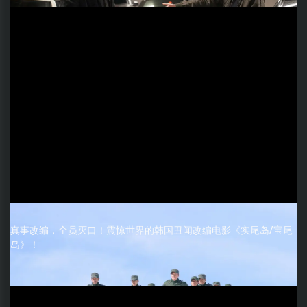
真事改编，全员灭口！震惊世界的韩国丑闻改编电影《实尾岛/宝尾
岛》！