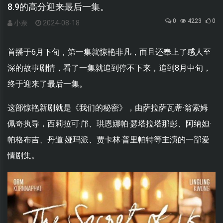
8.9的高分迎来最后一集。
0
4223
0
小奈
2024-08-18
首播于6月下旬，第一集就惊艳非凡，而且还奉上了感人至
深的故事剧情，看了一集就追到停不下来，追到8月中旬，
终于迎来了最后一集。
这部惊艳新剧就是《我们的秘密》，由萨拉萨瓦蒂·翁索姆
佩奇执导，西莉拉可·邝、珙恩娜帕·瑟塔拉塔那彭、阿纳妲·
帕格布吉、丹道·娅玛派、贾卡林·普里帕特等主演的一部爱
情剧集。