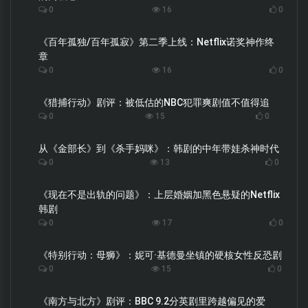
0
16
0
《百年孤独/百年孤寂》第二季上线：Netflix诺奖神作终
章
0
16
0
《猎捕行动》剧评：被低估的NBC犯罪爽剧值不值得追
0
15
0
从《金部长》到《杀手妈咪》：韩剧的中年带娃杀神时代
0
13
0
《现在不是出轨的问题》：上层婚姻加黑色悬疑的Netflix
韩剧
0
17
0
《特别行动：母狮》：妮可·基德曼坐镇的硬核女性反恐剧
0
15
0
《南方与北方》剧评：BBC 9.2分英剧里跨越偏见的爱