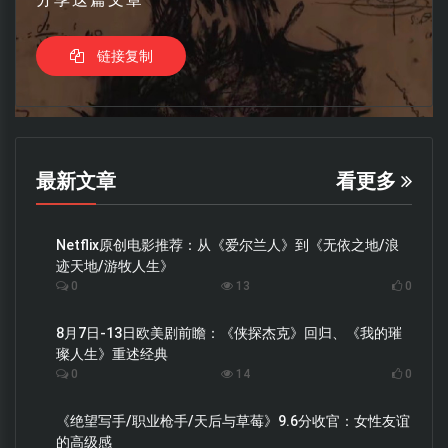
链接复制
最新文章
看更多
Netflix原创电影推荐：从《爱尔兰人》到《无依之地/浪
迹天地/游牧人生》
0
13
0
8月7日-13日欧美剧前瞻：《侠探杰克》回归、《我的璀
璨人生》重述经典
0
14
0
《绝望写手/职业枪手/天后与草莓》9.6分收官：女性友谊
的高级感