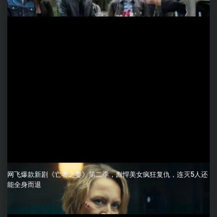
网飞爆款新剧《亡者之妻》第二季，彪悍美女疯狂复仇，连灭5人还
能全身而退