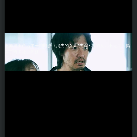
石原里美产后第一部电影《消失的女儿/失踪 / 我的女儿不见了》揭
露了诸多社会问题！