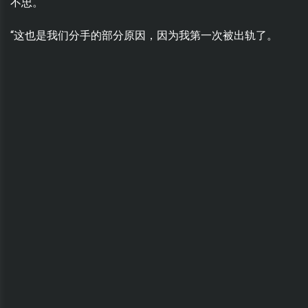
不忠。
“这也是我们分手的部分原因，因为我第一次被出轨了。