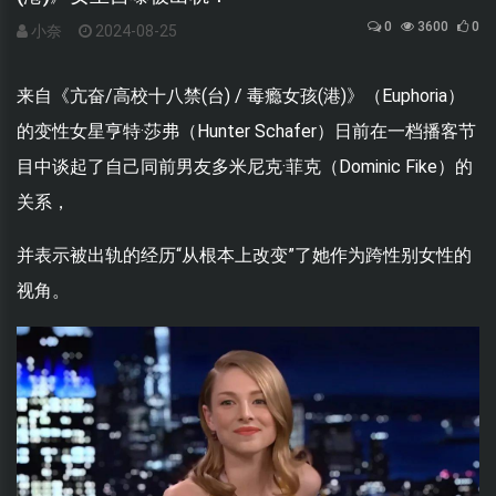
0
3600
0
小奈
2024-08-25
来自《亢奋/高校十八禁(台) / 毒瘾女孩(港)》（Euphoria）
的变性女星亨特·莎弗（Hunter Schafer）日前在一档播客节
目中谈起了自己同前男友多米尼克·菲克（Dominic Fike）的
关系，
并表示被出轨的经历“从根本上改变”了她作为跨性别女性的
视角。