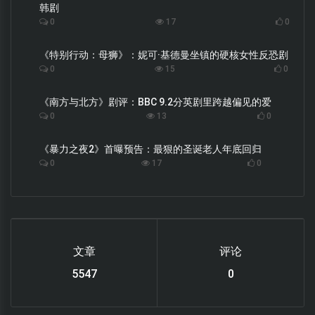
韩剧
0
17
0
《特别行动：母狮》：妮可·基德曼坐镇的硬核女性反恐剧
0
15
0
《南方与北方》剧评：BBC 9.2分英剧里跨越偏见的爱
0
13
0
《暴力之夜2》首曝预告：最狠的圣诞老人年底回归
0
17
0
文章
评论
6119
0