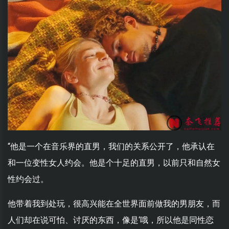
“他是一个在音乐界的直男，我们的关系公开了，他承认在
和一位变性女人约会。他是个十足的直男，以前只和自然女
性约会过。
他带着我到处玩，很高兴能在全世界面前做我的男朋友，而
人们却在说可怕、讨厌的东西，像是‘哦，所以他是同性恋