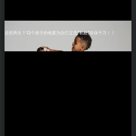
还想再生？12个孩子的他要为自己宝贵“私处”投保千万！！