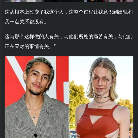
这从根本上改变了我这个人，这整个过程让我意识到出轨和
我一点关系都没有。
这与那个这样做的人有关，与他们所处的痛苦有关，与他们
正在应对的事情有关。”