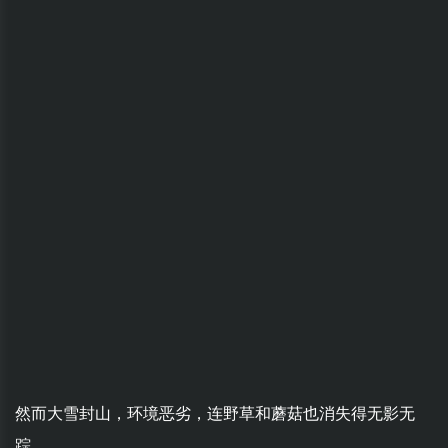
然而大雪封山，环境恶劣，连野草和蘑菇也消失得无影无
踪。