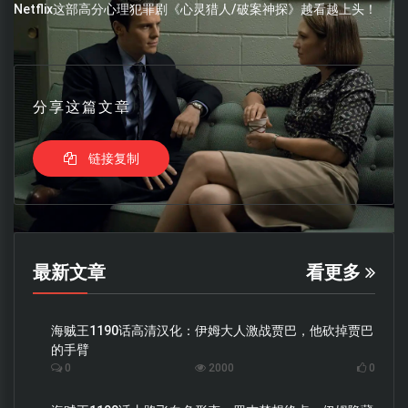
Netflix这部高分心理犯罪剧《心灵猎人/破案神探》越看越上头！
分享这篇文章
链接复制
最新文章
看更多
海贼王1190话高清汉化：伊姆大人激战贾巴，他砍掉贾巴
的手臂
0
2000
0