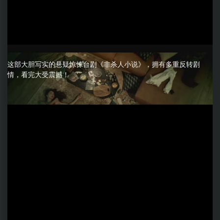
这部大胆写实的悬疑惊悚台剧《非杀人小说》，拥有多重反转剧
情，看完大受震撼！