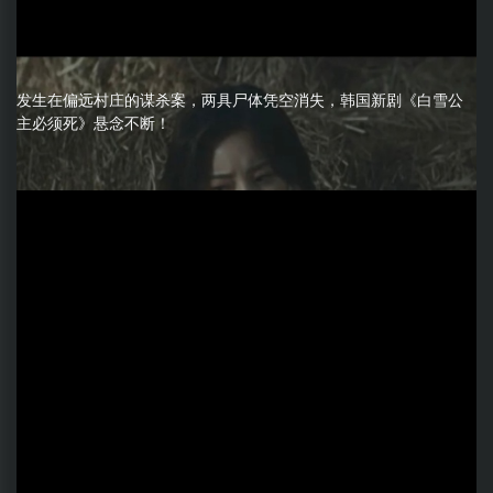
发生在偏远村庄的谋杀案，两具尸体凭空消失，韩国新剧《白雪公
主必须死》悬念不断！