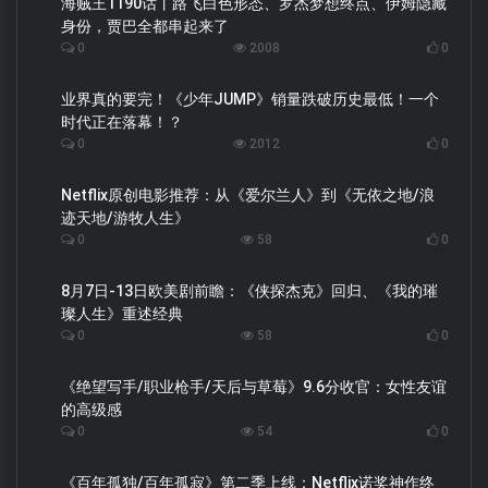
海贼王1190话丨路飞白色形态、罗杰梦想终点、伊姆隐藏
身份，贾巴全都串起来了
0
2008
0
业界真的要完！《少年JUMP》销量跌破历史最低！一个
时代正在落幕！？
0
2012
0
Netflix原创电影推荐：从《爱尔兰人》到《无依之地/浪
迹天地/游牧人生》
0
58
0
8月7日-13日欧美剧前瞻：《侠探杰克》回归、《我的璀
璨人生》重述经典
0
58
0
《绝望写手/职业枪手/天后与草莓》9.6分收官：女性友谊
的高级感
0
54
0
《百年孤独/百年孤寂》第二季上线：Netflix诺奖神作终