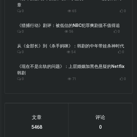
章
0
65
0
《猎捕行动》剧评：被低估的NBC犯罪爽剧值不值得追
0
56
0
从《金部长》到《杀手妈咪》：韩剧的中年带娃杀神时代
0
54
0
《现在不是出轨的问题》：上层婚姻加黑色悬疑的Netflix
韩剧
0
71
0
文章
评论
6122
0