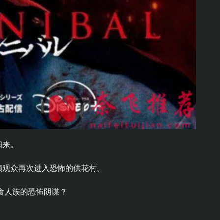
归来。
领观众再次进入恐怖的供花村。
食人族的恐怖阴谋？