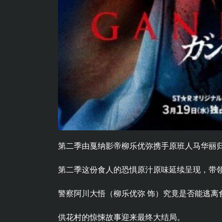
第二季由戛纳影帝柳乐优弥携手原班人马华丽
第二季这份食人的恐惧原汁原味延续呈现，带
警察阿川大悟（柳乐优弥 饰）究竟是否能逃离
供花村的惊悚故事迎来最终大结局。