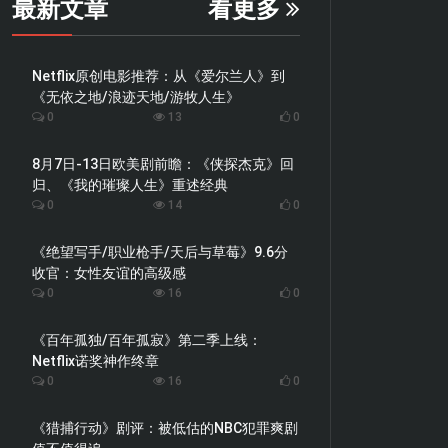
最新文章
看更多
Netflix原创电影推荐：从《爱尔兰人》到
《无依之地/浪迹天地/游牧人生》
0
13
0
8月7日-13日欧美剧前瞻：《侠探杰克》回
归、《我的璀璨人生》重述经典
0
14
0
《绝望写手/职业枪手/天后与草莓》9.6分
收官：女性友谊的高级感
0
16
0
《百年孤独/百年孤寂》第二季上线：
Netflix诺奖神作终章
0
16
0
《猎捕行动》剧评：被低估的NBC犯罪爽剧