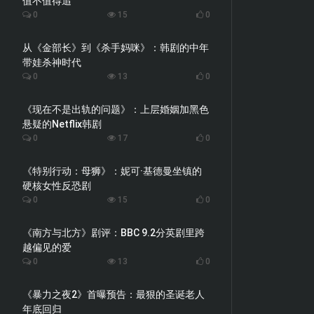
值不值得追
0
15
0
从《金部长》到《杀手妈咪》：韩剧的中年
带娃杀神时代
0
13
0
《现在不是出轨的问题》：上层婚姻加黑色
悬疑的Netflix韩剧
0
17
0
《特别行动：母狮》：妮可·基德曼坐镇的
硬核女性反恐剧
0
15
0
《南方与北方》剧评：BBC 9.2分英剧里跨
越偏见的爱
0
13
0
《暴力之夜2》首曝预告：最狠的圣诞老人
年底回归