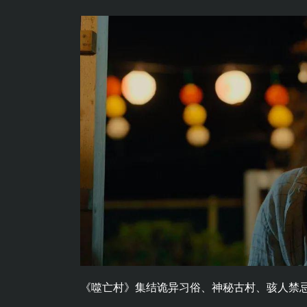
《噬亡村》集结诡异习俗、神秘古村、骇人禁