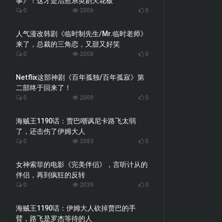
事》！这才是治愈系英剧天花板
0
2006
0
人气漫改韩剧《临时制先生/Mr.临时老师》
来了，总裁的三角恋，又甜又好笑
0
2008
0
Netflix这部神剧《百年孤独/百年孤寂》第
二部终于回来了！
0
2009
0
海贼王1190话：贾巴嘲讽尼卡路飞太弱
了，还击伤了伊姆大人
0
2083
0
女神索菲的电影《完美伴侣》，言听计从的
伴侣，再到疯狂的反转
0
2039
0
海贼王1190话：伊姆大人砍掉贾巴的手
臂，路飞是罗杰等待的人