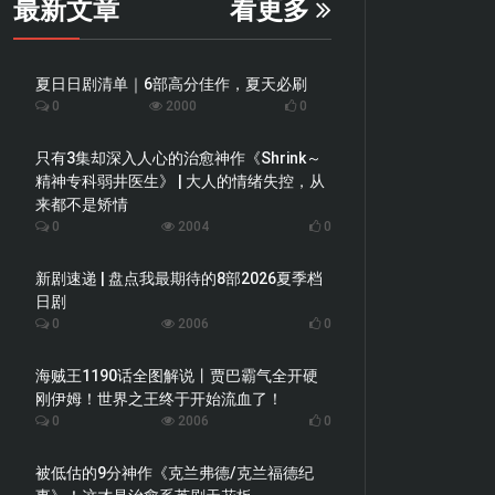
最新文章
看更多
夏日日剧清单｜6部高分佳作，夏天必刷
0
2000
0
只有3集却深入人心的治愈神作《Shrink～
精神专科弱井医生》 | 大人的情绪失控，从
来都不是矫情
0
2004
0
新剧速递 | 盘点我最期待的8部2026夏季档
日剧
0
2006
0
海贼王1190话全图解说丨贾巴霸气全开硬
刚伊姆！世界之王终于开始流血了！
0
2006
0
被低估的9分神作《克兰弗德/克兰福德纪