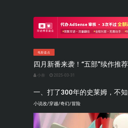
电影盘点
四月新番来袭！“五部”续作推
小奈
2025-03-31
一、打了300年的史莱姆，不
小说改/穿越/奇幻/冒险