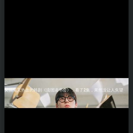
又搞笑又热血的韩剧《流氓读书会》，看了2集，果然没让人失望