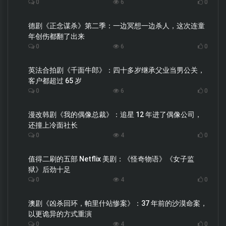
0
6
0
德剧《正念谋杀》第二季：一边冥想一边杀人，这次连童
年创伤都翻了出来
0
6
0
英法合拍剧《千面牛郎》：四十多岁继承父业当男公关，
客户都超过 65 岁
0
6
0
漫改韩剧《我的偶像总裁》：追星 12 年进了偶像公司，
还撞上冷面社长
0
4
0
值得二刷的五部 Netflix 美剧：《怪奇物语》《女子监
狱》后劲十足
0
4
0
澳剧《凶杀回环，帕里什站惨案》：37 年前的沙漠命案，
以更诡异的方式重演
0
4
0