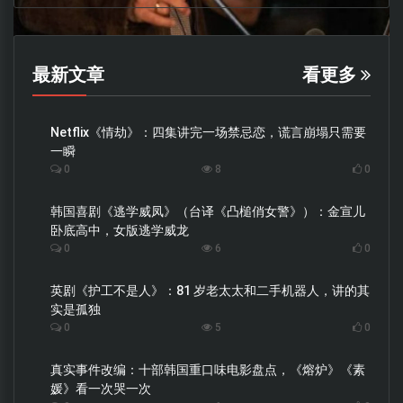
最新文章
看更多
Netflix《情劫》：四集讲完一场禁忌恋，谎言崩塌只需要
一瞬
0
8
0
韩国喜剧《逃学威凤》（台译《凸槌俏女警》）：金宣儿
卧底高中，女版逃学威龙
0
6
0
英剧《护工不是人》：81 岁老太太和二手机器人，讲的其
实是孤独
0
5
0
真实事件改编：十部韩国重口味电影盘点，《熔炉》《素
媛》看一次哭一次