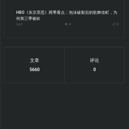
HBO《东京罪恶》两季看点：泡沫破裂后的歌舞伎町，为
何第三季被砍
0
4
0
文章
评论
6220
0