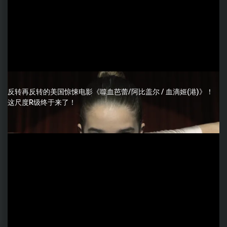
反转再反转的美国惊悚电影《噬血芭蕾/阿比盖尔 / 血滴姬(港)》！
这尺度R级终于来了！