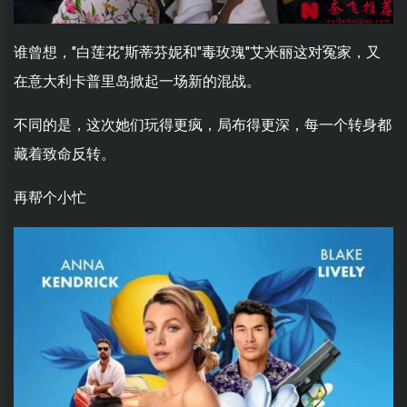
谁曾想，"白莲花"斯蒂芬妮和"毒玫瑰"艾米丽这对冤家，又
在意大利卡普里岛掀起一场新的混战。
不同的是，这次她们玩得更疯，局布得更深，每一个转身都
藏着致命反转。
再帮个小忙