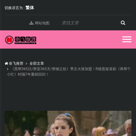
繁体
切换语言为 :
网站地图
奈飞推荐
全部文章
《黑帮365日/禁室365天/禁锢之欲》男主火辣加盟！R级悬疑喜剧《再帮个
小忙》时隔7年重磅回归！