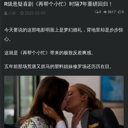
R级悬疑喜剧《再帮个小忙》时隔7年重磅回归！
0
3617
0
小奈
2025-05-05
今天要说的这部电影明面上是梦幻婚礼，背地里却是步步惊
心。
这就是《再帮个小忙》带来的极致反差爽感。
五年前那场荒唐又抓马的塑料姐妹修罗场还历历在目。