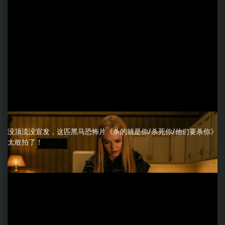
没顶流没宣发，这匹黑马恐怖片《杀的就是你/杀死你/他们要杀你》
太敢拍了！