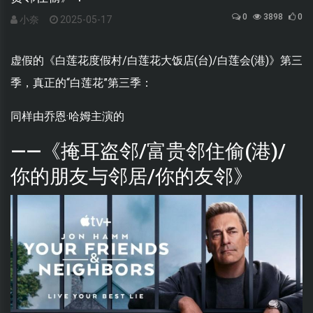
0
3898
0
小奈
2025-05-17
虚假的《白莲花度假村/白莲花大饭店(台)/白莲会(港)》第三
季，真正的“白莲花”第三季：
同样由乔恩·哈姆主演的
——《掩耳盗邻/富贵邻住偷(港)/
你的朋友与邻居/你的友邻》