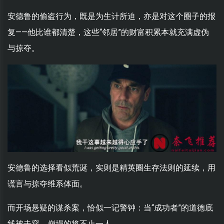
安德鲁的偷盗行为，既是为生计所迫，亦是对这个圈子的报
复——他比谁都清楚，这些“邻居”的财富积累本就充满虚伪
与掠夺。
安德鲁的选择看似荒诞，实则是精英圈生存法则的延续，用
谎言与掠夺维系体面。
而开场悬疑的谋杀案，恰似一记警钟：当“成功者”的道德底
线被击穿，崩塌的将不止一人。