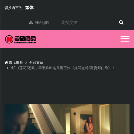
繁体
切换语言为 :
网站地图
奈飞推荐
全部文章
比“白莲花”还疯，苹果炸出这尺度王炸《掩耳盗邻/富贵邻住偷》！