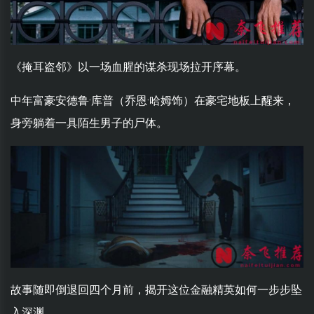
《掩耳盗邻》以一场血腥的谋杀现场拉开序幕。
中年富豪安德鲁·库普（乔恩·哈姆饰）在豪宅地板上醒来，
身旁躺着一具陌生男子的尸体。
故事随即倒退回四个月前，揭开这位金融精英如何一步步坠
入深渊。