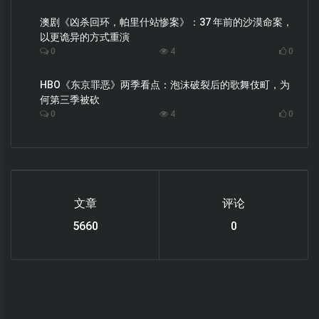
澳剧《凶杀回环，帕里什站惨案》：37 年前的沙漠命案，
以更诡异的方式重演
0
4
0
HBO《东京罪恶》两季看点：泡沫破裂后的歌舞伎町，为
何第三季被砍
0
4
0
文章
评论
6220
0