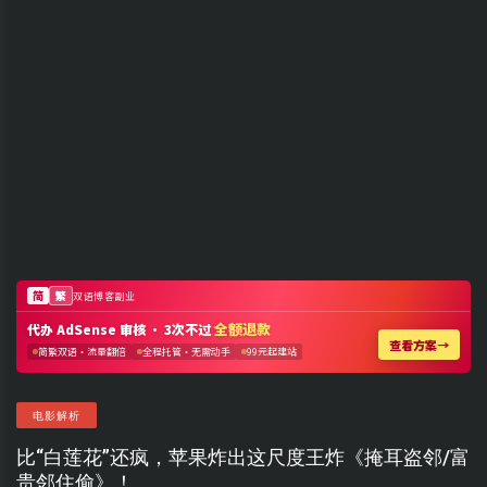
电影解析
比“白莲花”还疯，苹果炸出这尺度王炸《掩耳盗邻/富
贵邻住偷》！