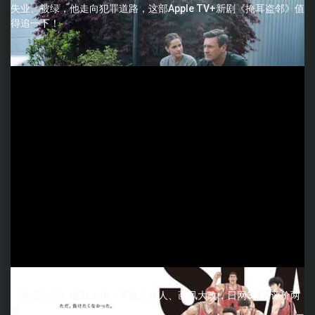
失业、被绿，他走向犯罪道路，这部Apple TV+新剧《掩耳盗邻》值
得追一下！
《灌篮高手》电影上映！声优全换人、画风大改，日网3.4分评价两
极