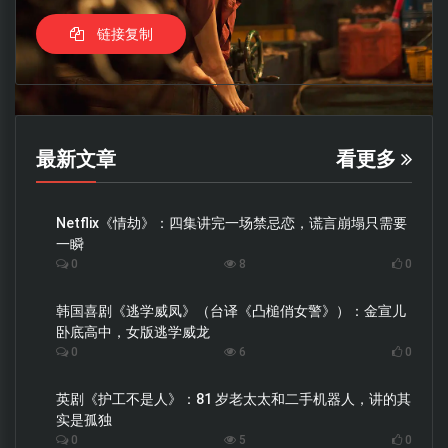
链接复制
最新文章
看更多
Netflix《情劫》：四集讲完一场禁忌恋，谎言崩塌只需要
一瞬
0
8
0
韩国喜剧《逃学威凤》（台译《凸槌俏女警》）：金宣儿
卧底高中，女版逃学威龙
0
6
0
英剧《护工不是人》：81 岁老太太和二手机器人，讲的其
实是孤独
0
5
0