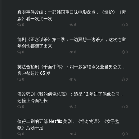
真实事件改编：十部韩国重口味电影盘点，《熔炉》《素
媛》看一次哭一次
0
6
0
德剧《正念谋杀》第二季：一边冥想一边杀人，这次连童
年创伤都翻了出来
0
6
0
英法合拍剧《千面牛郎》：四十多岁继承父业当男公关，
客户都超过 65 岁
0
6
0
漫改韩剧《我的偶像总裁》：追星 12 年进了偶像公司，
还撞上冷面社长
0
4
0
值得二刷的五部 Netflix 美剧：《怪奇物语》《女子监
狱》后劲十足
0
4
0