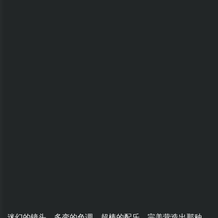
迷幻的镜头、多变的色调、超棒的配乐，完美营造出那种