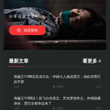
分享这篇文章
链接复制
最新文章
看更多
海贼王1190话高清汉化：伊姆大人激战贾巴，他砍掉贾巴
的手臂
0
2000
0
海贼王1190话丨路飞白色形态、罗杰梦想终点、伊姆隐藏
身份，贾巴全都串起来了
0
2008
0