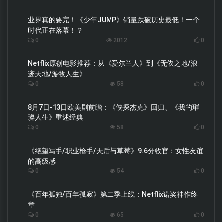
业界真的要完！《少年JUMP》销量跌破历史最低！一个
时代正在落幕！？
0
2012
0
Netflix原创电影推荐：从《爱尔兰人》到《无依之地/浪
迹天地/游牧人生》
0
58
0
8月7日-13日欧美剧前瞻：《侠探杰克》回归、《我的璀
璨人生》重述经典
0
58
0
《绝望写手/职业枪手/天后与草莓》9.6分收官：女性友谊
的高级感
0
54
0
《百年孤独/百年孤寂》第二季上线：Netflix诺奖神作终
章
0
65
0