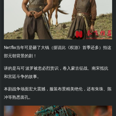
Netflix当年可是砸了大钱（据说比《权游》首季还多）拍这
部元朝背景的剧！
讲的是马可·波罗被忽必烈赏识，卷入蒙古征战、南宋抵抗
和宫廷斗争的故事。
本剧战争场面宏大震撼，服装布景精美绝伦，还有朱珠、陈
冲等熟悉面孔。