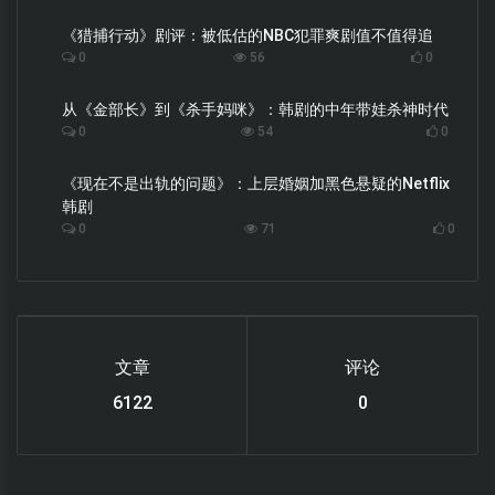
《猎捕行动》剧评：被低估的NBC犯罪爽剧值不值得追
0
56
0
从《金部长》到《杀手妈咪》：韩剧的中年带娃杀神时代
0
54
0
《现在不是出轨的问题》：上层婚姻加黑色悬疑的Netflix
韩剧
0
71
0
文章
评论
6122
0