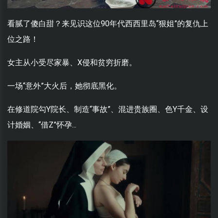
看腻了傻白甜？来见识这位90年代西西里岛“狠姐”的复仇上
位之路！
女主从小受尽家暴、X侵和贫穷折磨。
一场“意外”大火后，她彻底黑化。
在修道院勾Y院长、制造“事故”、混进贵族圈、色Y千金、设
计婚姻、“借Z”怀孕...