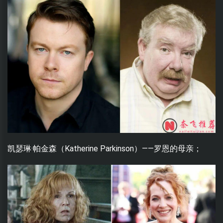
凯瑟琳·帕金森（Katherine Parkinson）——罗恩的母亲；