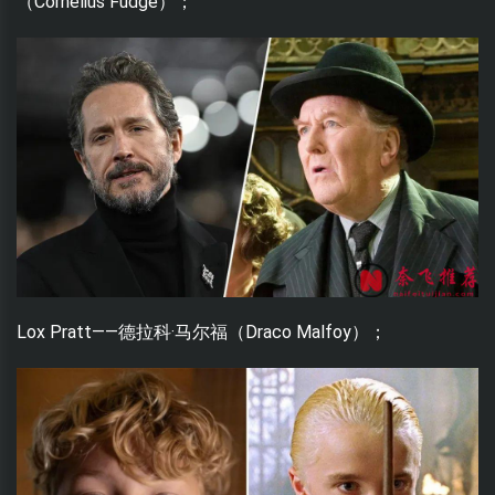
（Cornelius Fudge）；
Lox Pratt——德拉科·马尔福（Draco Malfoy）；