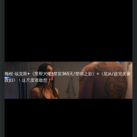
梅根·福克斯+《黑帮大佬/禁室365天/禁锢之欲》=《屈从/超完美家
政妇》！这尺度谁敢想！