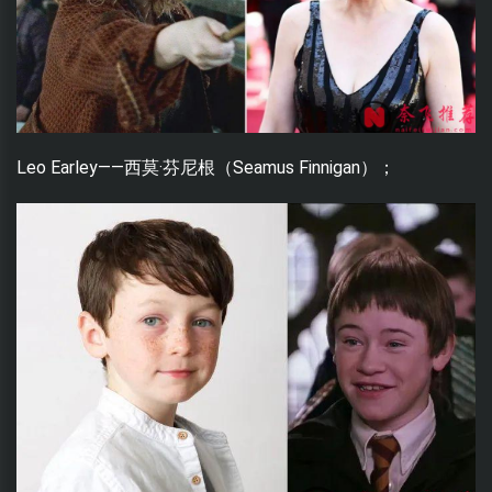
Leo Earley——西莫·芬尼根（Seamus Finnigan）；