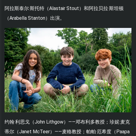
阿拉斯泰尔·斯托特（Alastair Stout）和阿拉贝拉·斯坦顿
（Arabella Stanton）出演。
约翰·利思戈（John Lithgow）——邓布利多教授；珍妮·麦克
蒂尔（Janet McTeer）——麦格教授；帕帕·厄希度（Paapa