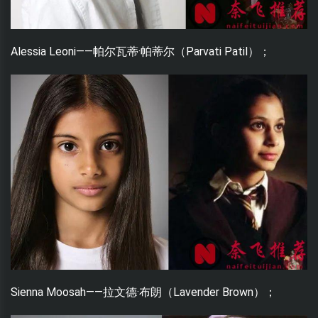
Alessia Leoni——帕尔瓦蒂·帕蒂尔（Parvati Patil）；
Sienna Moosah——拉文德·布朗（Lavender Brown）；