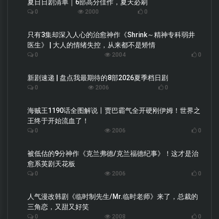
夏日日剧清单｜6部高分佳作，夏天必刷
0
2000
0
只有3集却深入人心的治愈神作《Shrink～精神专科弱井
医生》 | 大人的情绪失控，从来都不是矫情
0
2004
0
新剧速递 | 盘点我最期待的8部2026夏季档日剧
0
2006
0
海贼王1190话全图解说丨贾巴霸气全开硬刚伊姆！世界之
王终于开始流血了！
0
2006
0
被低估的9分神作《克兰弗德/克兰福德纪事》！这才是治
愈系英剧天花板
0
2006
0
人气漫改韩剧《临时制先生/Mr.临时老师》来了，总裁的
三角恋，又甜又好笑
0
2008
0