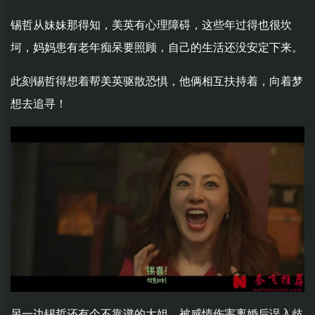
锡哲从妹妹那得知，美英有心理障碍，这些年过得也很坎
坷，妈妈患有老年痴呆要照顾，自己的生活还没安定下来。
此刻锡哲得想着帮美英驱散恐惧，他俩相互扶持着，向着梦
想去追寻！
另一边锡哲还有个不靠谱的大姐，被感情伤害离婚后误入歧