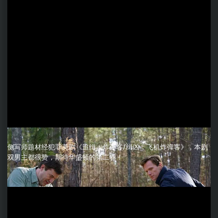
侧写师题材经犯罪美剧《追缉：炸弹客/缉凶：飞机炸弹客》，本剧
双男主都很赞，期待华盛顿的第二春！