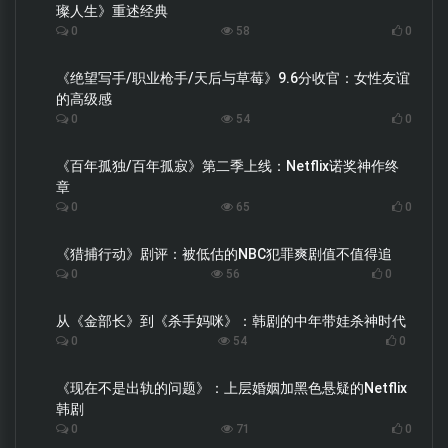
璨人生》重述经典
0
58
0
《绝望写手/职业枪手/天后与草莓》9.6分收官：女性友谊
的高级感
0
54
0
《百年孤独/百年孤寂》第二季上线：Netflix诺奖神作终
章
0
65
0
《猎捕行动》剧评：被低估的NBC犯罪爽剧值不值得追
0
56
0
从《金部长》到《杀手妈咪》：韩剧的中年带娃杀神时代
0
54
0
《现在不是出轨的问题》：上层婚姻加黑色悬疑的Netflix
韩剧
0
71
0