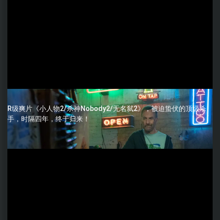
R级爽片《小人物2/杀神Nobody2/无名弑2》，被迫蛰伏的顶级杀
手，时隔四年，终于归来！