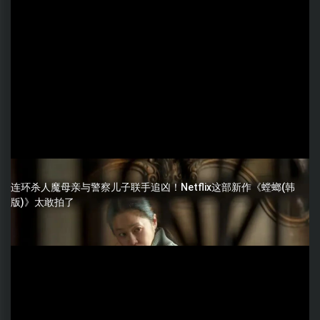
连环杀人魔母亲与警察儿子联手追凶！Netflix这部新作《螳螂(韩
版)》太敢拍了