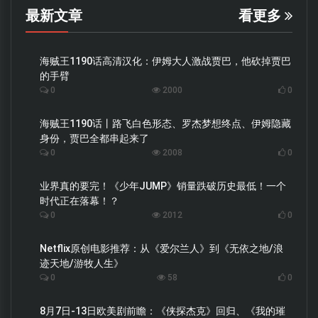
最新文章
看更多
海贼王1190话高清汉化：伊姆大人激战贾巴，他砍掉贾巴
的手臂
0
2000
0
海贼王1190话丨路飞白色形态、罗杰梦想终点、伊姆隐藏
身份，贾巴全都串起来了
0
2008
0
业界真的要完！《少年JUMP》销量跌破历史最低！一个
时代正在落幕！？
0
2012
0
Netflix原创电影推荐：从《爱尔兰人》到《无依之地/浪
迹天地/游牧人生》
0
58
0
8月7日-13日欧美剧前瞻：《侠探杰克》回归、《我的璀