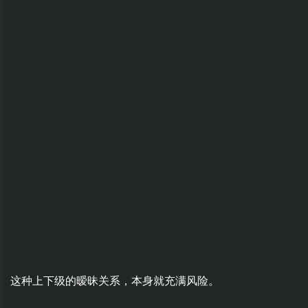
这种上下级的暧昧关系，本身就充满风险。