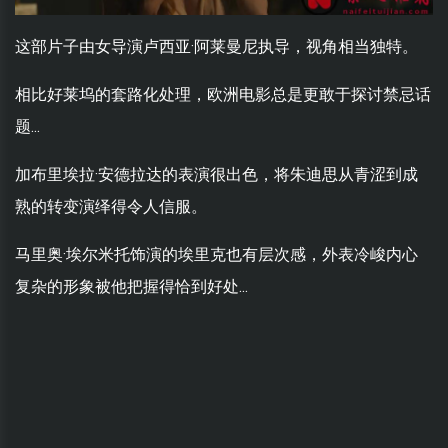
这部片子由女导演卢西亚·阿莱曼尼执导，视角相当独特。
相比好莱坞的套路化处理，欧洲电影总是更敢于探讨禁忌话
题...
加布里埃拉·安德拉达的表演很出色，将朱迪思从青涩到成
熟的转变演绎得令人信服。
马里奥·埃尔米托饰演的埃里克也有层次感，外表冷峻内心
复杂的形象被他把握得恰到好处...