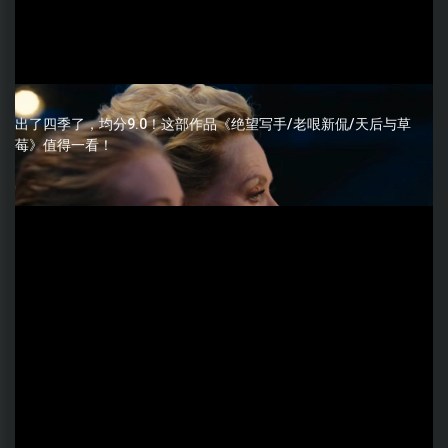
出了四季了，均分9.0！这部作品《绝望写手/老哏新侃/天后与草
莓》值得一看！