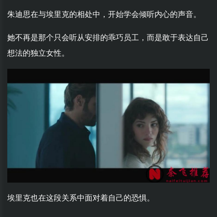
朱迪思在与埃里克的相处中，开始学会倾听内心的声音。
她不再是那个只会听从安排的乖巧员工，而是敢于表达自己
想法的独立女性。
埃里克也在这段关系中面对着自己的恐惧。