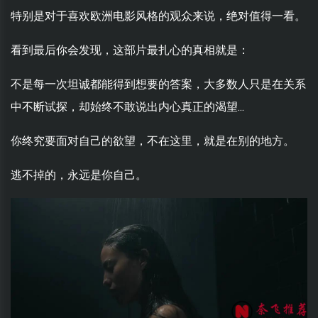
特别是对于喜欢欧洲电影风格的观众来说，绝对值得一看。
看到最后你会发现，这部片最扎心的真相就是：
不是每一次坦诚都能得到想要的答案，大多数人只是在关系
中不断试探，却始终不敢说出内心真正的渴望...
你终究要面对自己的欲望，不在这里，就是在别的地方。
逃不掉的，永远是你自己。