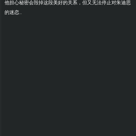
他担心秘密会毁掉这段美好的关系，但又无法停止对朱迪思
的迷恋...