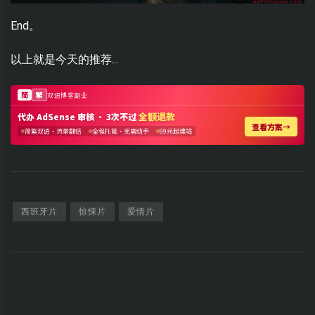
End。
以上就是今天的推荐...
西班牙片
惊悚片
爱情片