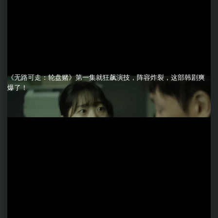
《无路可走：轮盘赌》第一集就狂飙演技，阵容炸裂，这部韩剧爽
爆了！