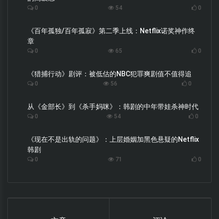
0
54
0
《百年孤独/百年孤寂》第二季上线：Netflix诺奖神作终
章
0
65
0
《猎捕行动》剧评：被低估的NBC犯罪爽剧值不值得追
0
56
0
从《金部长》到《杀手妈咪》：韩剧的中年带娃杀神时代
0
54
0
《现在不是出轨的问题》：上层婚姻加黑色悬疑的Netflix
韩剧
0
71
0