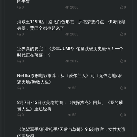
的手臂
0
2000
0
海贼王1190话丨路飞白色形态、罗杰梦想终点、伊姆隐藏
身份，贾巴全都串起来了
0
2008
0
业界真的要完！《少年JUMP》销量跌破历史最低！一个
时代正在落幕！？
0
2012
0
Netflix原创电影推荐：从《爱尔兰人》到《无依之地/浪
迹天地/游牧人生》
0
58
0
8月7日-13日欧美剧前瞻：《侠探杰克》回归、《我的璀
璨人生》重述经典
0
58
0
《绝望写手/职业枪手/天后与草莓》9.6分收官：女性友谊
的高级感