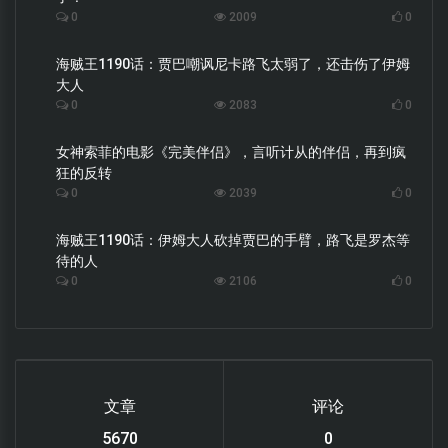
0
2009
0
海贼王1190话：贾巴嘲讽尼卡路飞太弱了，还击伤了伊姆
大人
0
2083
0
女神索菲的电影《完美伴侣》，言听计从的伴侣，再到疯
狂的反转
0
2039
0
海贼王1190话：伊姆大人砍掉贾巴的手臂，路飞是罗杰等
待的人
0
2106
0
文章
评论
6119
0