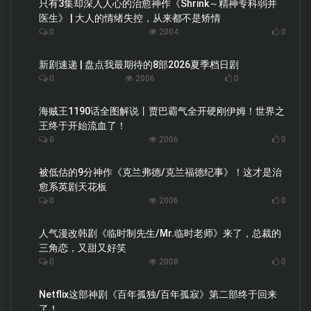
只有3集却深入人心的治愈神作《Shrink～精神专科弱井
医生》 | 大人的情绪失控，从来都不是矫情
0
2004
0
新剧速递 | 盘点我最期待的8部2026夏季档日剧
0
2006
0
海贼王1190话全图解说丨贾巴霸气全开硬刚伊姆！世界之
王终于开始流血了！
0
2006
0
被低估的9分神作《克兰弗德/克兰福德纪事》！这才是治
愈系英剧天花板
0
2006
0
人气漫改韩剧《临时制先生/Mr.临时老师》来了，总裁的
三角恋，又甜又好笑
0
2008
0
Netflix这部神剧《百年孤独/百年孤寂》第二部终于回来
了！