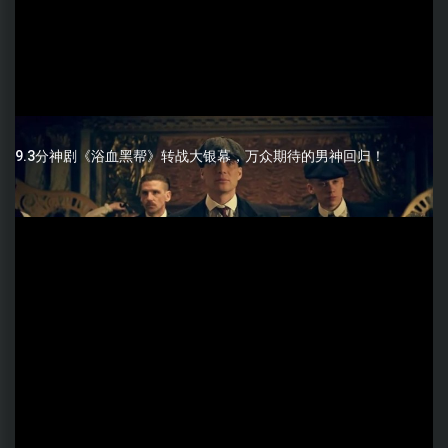
9.3分神剧《浴血黑帮》转战大银幕，万众期待的男神回归！