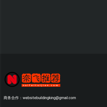
商务合作：websitebuildingking@gmail.com