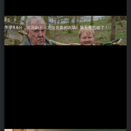
季季9.6分，英国剧王《克拉克森的农场》第五季也稳了！