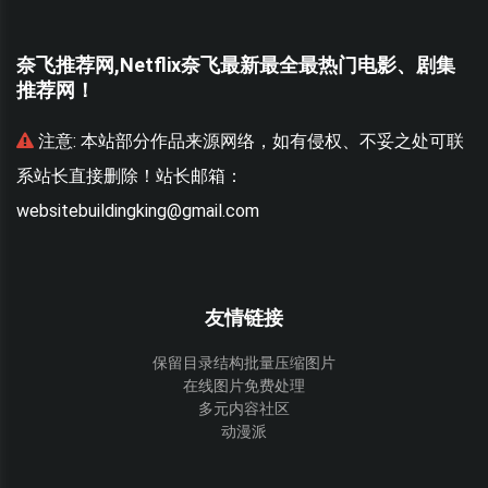
奈飞推荐网,Netflix奈飞最新最全最热门电影、剧集
推荐网！
联
注意:
本站部分作品来源网络，如有侵权、不妥之处可联
系站长直接删除！站长邮箱：
websitebuildingking@gmail.com
w
友情链接
保留目录结构批量压缩图片
在线图片免费处理
多元内容社区
动漫派