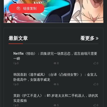
链接复制
最新文章
看更多
Netflix《情劫》：四集讲完一场禁忌恋，谎言崩塌只需要
一瞬
0
8
0
韩国喜剧《逃学威凤》（台译《凸槌俏女警》）：金宣儿
卧底高中，女版逃学威龙
0
6
0
英剧《护工不是人》：81 岁老太太和二手机器人，讲的其
实是孤独
0
5
0