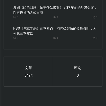
澳剧《凶杀回环，帕里什站惨案》：37 年前的沙漠命案，
以更诡异的方式重演
0
4
0
HBO《东京罪恶》两季看点：泡沫破裂后的歌舞伎町，为
何第三季被砍
0
4
0
文章
评论
6220
0