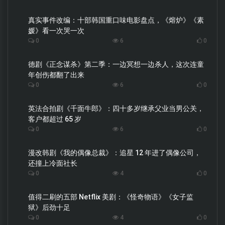
真实事件改编：十部韩国重口味电影盘点，《熔炉》《素
媛》看一次哭一次
0
6
0
德剧《正念谋杀》第二季：一边冥想一边杀人，这次连童
年创伤都翻了出来
0
6
0
英法合拍剧《千面牛郎》：四十多岁继承父业当男公关，
客户都超过 65 岁
0
6
0
漫改韩剧《我的偶像总裁》：追星 12 年进了偶像公司，
还撞上冷面社长
0
4
0
值得二刷的五部 Netflix 美剧：《怪奇物语》《女子监
狱》后劲十足
0
4
0