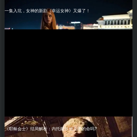
一集入坑，女神的新剧《幸运女神》又爆了！
《耶稣会士》结局解析：内托能救他儿子的命吗?