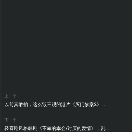
上一个
以前真敢拍，这么毁三观的港片​《灭门惨案2》...
下一个
轻喜剧风格韩剧《不幸的幸会/讨厌的爱情》，剧...