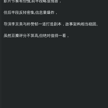
影片节奏有些慢,前半段略显拖沓，
但后半段反转密集,信息量爆炸，
导演李京美与朴赞郁一道打造剧本，故事架构相当稳固。
虽然豆瓣评分不算高,但绝对值得一看，