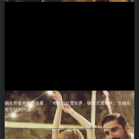
确实带着有色眼镜看，「奇奇的欲爱世界」确实尺度好大，也确实
有不错的内涵