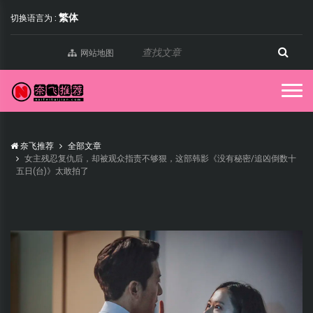
繁体
切换语言为 :
网站地图
奈飞推荐
全部文章
女主残忍复仇后，却被观众指责不够狠，这部韩影《没有秘密/追凶倒数十
五日(台)》太敢拍了