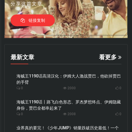
分享这篇文章
链接复制
最新文章
看更多
海贼王1190话高清汉化：伊姆大人激战贾巴，他砍掉贾巴
的手臂
0
2000
0
海贼王1190话丨路飞白色形态、罗杰梦想终点、伊姆隐藏
身份，贾巴全都串起来了
0
2008
0
业界真的要完！《少年JUMP》销量跌破历史最低！一个