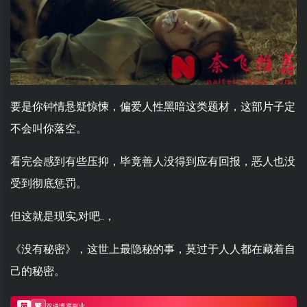
要是你钟情悬疑惊悚，偏爱人性黑暗这类题材，这部片子定
不会叫你落空。
看完会感到有些压抑，毕竟善人没得到应有回报，恶人也没
受到彻底惩罚。
但这就是现实,对吧..，
《没有秘密》，这世上最隐秘的事，莫过于人人都在藏着自
己的秘密。