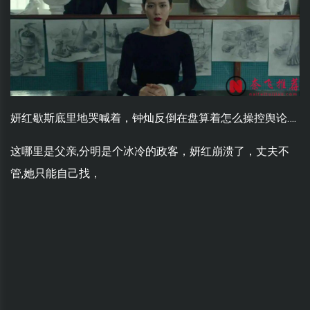
妍红歇斯底里地哭喊着，钟灿反倒在盘算着怎么操控舆论….
这哪里是父亲,分明是个冰冷的政客，妍红崩溃了，丈夫不
管,她只能自己找，