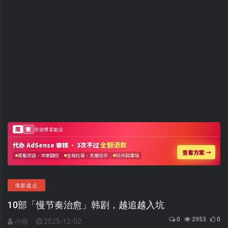
电影盘点
10部「慢节奏治愈」韩剧，越追越入坑
0
2953
0
小奈
2025-12-02