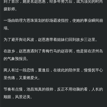
到了首尔，她更名赵恩惠，经多年努力后，成为顶尖的时尚
摄影师。
一场由助理方恩珠策划的职场霸凌指控，使她的事业瞬间崩
塌。
为了避开舆论风波，赵恩惠带着姐妹们回到故乡三达里。
在故乡，赵恩惠遇到了青梅竹马的赵容弼，他是留在济州岛
的气象预报员。
两人有过一段恋情，重逢后，在彼此的陪伴里，慢慢抚平心
里伤痛，又重燃爱火。
节奏有点慢，池昌旭真的很帅，反正不用动脑的看，人长的
顺眼，风景还美。