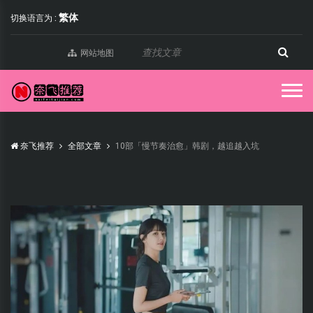
繁体
切换语言为 :
网站地图
奈飞推荐
全部文章
10部「慢节奏治愈」韩剧，越追越入坑