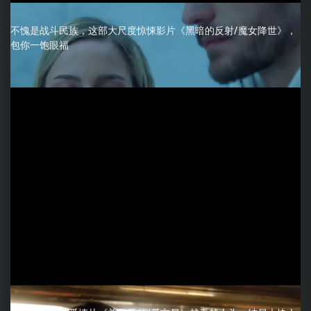
不愧是战斗民族，这部大尺度惊悚影片《黑暗的反射/魔女降世》，
包你一饱眼福