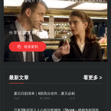
俄罗斯版蜗居爱情片《关于爱/烈爱交易》越看越上头，结局大快人
心
分享这篇文章
链接复制
最新文章
看更多
夏日日剧清单｜6部高分佳作，夏天必刷
0
2000
0
只有3集却深入人心的治愈神作《Shrink～精神专科弱井