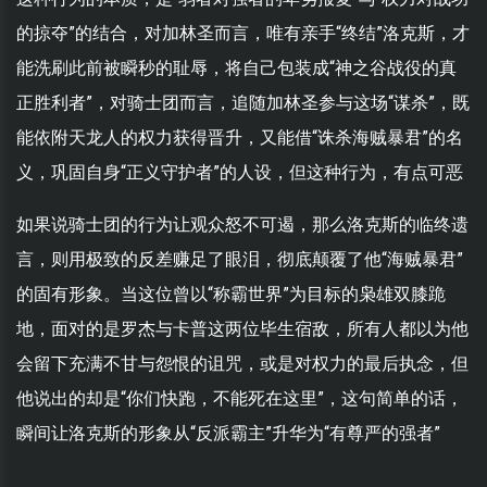
的掠夺”的结合，对加林圣而言，唯有亲手“终结”洛克斯，才
能洗刷此前被瞬秒的耻辱，将自己包装成“神之谷战役的真
正胜利者”，对骑士团而言，追随加林圣参与这场“谋杀”，既
能依附天龙人的权力获得晋升，又能借“诛杀海贼暴君”的名
义，巩固自身“正义守护者”的人设，但这种行为，有点可恶
如果说骑士团的行为让观众怒不可遏，那么洛克斯的临终遗
言，则用极致的反差赚足了眼泪，彻底颠覆了他“海贼暴君”
的固有形象。当这位曾以“称霸世界”为目标的枭雄双膝跪
地，面对的是罗杰与卡普这两位毕生宿敌，所有人都以为他
会留下充满不甘与怨恨的诅咒，或是对权力的最后执念，但
他说出的却是“你们快跑，不能死在这里”，这句简单的话，
瞬间让洛克斯的形象从“反派霸主”升华为“有尊严的强者”