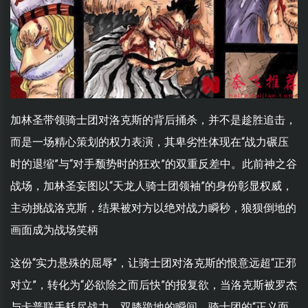
加林圣带领骑士团对洛克斯的背后捅杀，并不是趁胜追击，
而是一场精心策划的权力表演，其卑劣性体现在“战力碾压
时的退缩”与“对手颓势时的狂欢”的双重反差中。此前神之谷
战场，加林圣妄图以“天龙人骑士团领袖”的身份彰显权威，
主动挑战洛克斯，结果被对方以绝对战力瞬秒，狼狈倒地的
画面成为战场笑柄
这份“实力悬殊的屈辱”，让骑士团对洛克斯的恨意远超“正邪
对立”，转化为“必欲除之而后快”的报复欲，当洛克斯被罗杰
与卡普联手耗尽战力、双膝跪地的瞬间，骑士团的“正义面