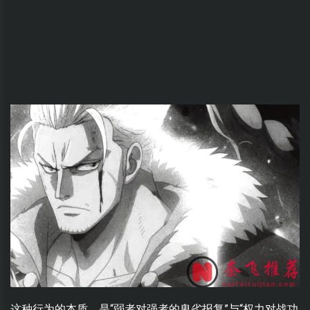
这种行为的本质，是“弱者对强者的卑劣报复”与“权力对战功