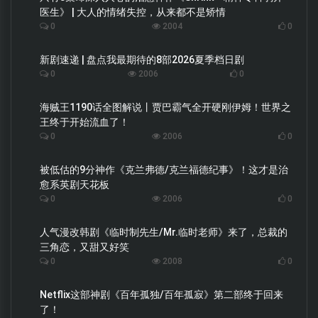
医生》 | 大人的情绪失控，从来都不是矫情
0
2004
0
新剧速递 | 盘点我最期待的8部2026夏季档日剧
0
2006
0
海贼王1190话全图解说丨贾巴霸气全开硬刚伊姆！世界之
王终于开始流血了！
0
2006
0
被低估的9分神作《克兰弗德/克兰福德纪事》！这才是治
愈系英剧天花板
0
2006
0
人气漫改韩剧《临时制先生/Mr.临时老师》来了，总裁的
三角恋，又甜又好笑
0
2008
0
Netflix这部神剧《百年孤独/百年孤寂》第二部终于回来
了！