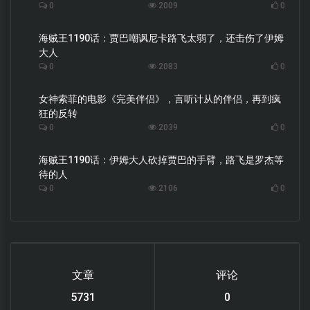
0
2009
0
海贼王1190话：贾巴嘲讽尼卡路飞太弱了，还击伤了伊姆
大人
0
2083
0
女神索菲的电影《完美伴侣》，言听计从的伴侣，再到疯
狂的反转
0
2039
0
海贼王1190话：伊姆大人砍掉贾巴的手臂，路飞是罗杰等
待的人
0
2106
0
文章
评论
6119
0