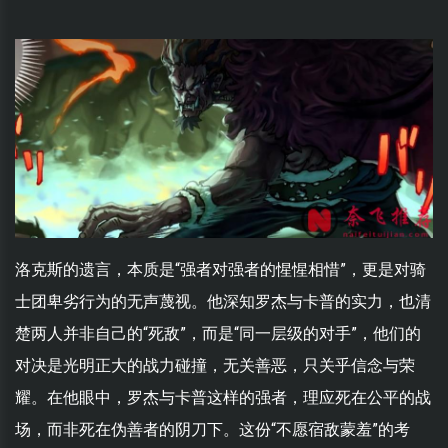
洛克斯的遗言，本质是“强者对强者的惺惺相惜”，更是对骑
士团卑劣行为的无声蔑视。他深知罗杰与卡普的实力，也清
楚两人并非自己的“死敌”，而是“同一层级的对手”，他们的
对决是光明正大的战力碰撞，无关善恶，只关乎信念与荣
耀。在他眼中，罗杰与卡普这样的强者，理应死在公平的战
场，而非死在伪善者的阴刀下。这份“不愿宿敌蒙羞”的考