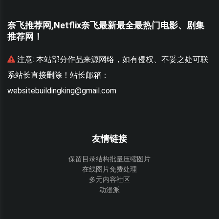
奈飞推荐网,Netflix奈飞最新最全最热门电影、剧集
推荐网！
联
注意:
本站部分作品来源网络，如有侵权、不妥之处可联
系站长直接删除！站长邮箱：
websitebuildingking@gmail.com
w
友情链接
保留目录结构批量压缩图片
在线图片免费处理
多元内容社区
动漫派