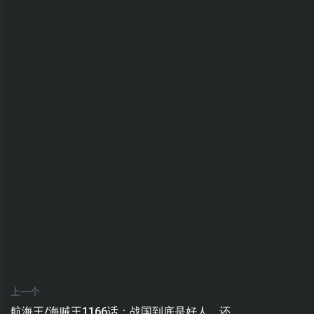
上一个
航海王/海贼王1166话：战国到底是好人，还...