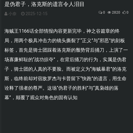
是伪君子，洛克斯的遗言令人泪目
0
2820
0
小奈
2025-12-15
海贼王1166话全部情报内容更新完毕，神之谷篇章的终
局，用两个极具冲击力的镜头撕裂了“正义”与“邪恶”的刻板
标签，首先是骑士团踩着洛克斯的颓势背后捅刀，上演了一
场寡廉鲜耻的“战功掠夺”，在背后捅刀的行为，实属是伪君
子，骑士团的人真的不要脸。而被定义为“海贼暴君”的洛克
斯，临终前却对宿敌罗杰与卡普留下“快跑”的遗言，用生命
诠释了强者的尊严。这场“伪君子的胜利”与“真枭雄的落
幕”，颠覆了观众对角色的固有认知