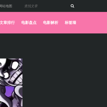
网站地图
文章排行
电影盘点
电影解析
标签墙