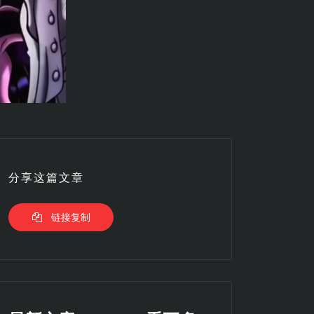
分享这篇文章
链接复制