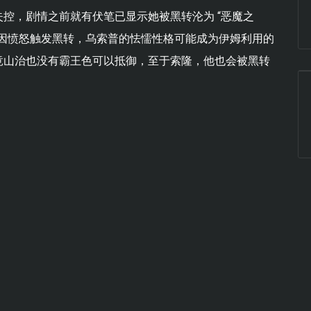
控，剧情之前就有伏笔已显示她被黑转沦为 “恶魔之
能因愤怒触发黑转，乌索普的怯懦性格可能成为伊姆利用的
竟山治也没有霸王色可以抵御，至于索隆，他也会被黑转