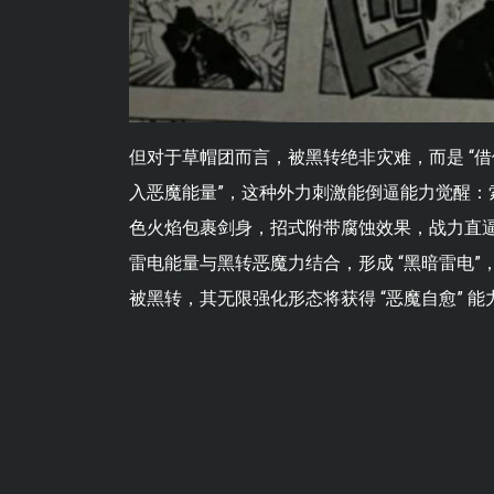
但对于草帽团而言，被黑转绝非灾难，而是 “借
入恶魔能量”，这种外力刺激能倒逼能力觉醒
色火焰包裹剑身，招式附带腐蚀效果，战力直
雷电能量与黑转恶魔力结合，形成 “黑暗雷电
被黑转，其无限强化形态将获得 “恶魔自愈” 