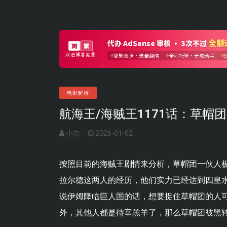
电影解析
航海王/海贼王1171话：草
小奈
2026-01-02
按照目前的海贼王剧情来分析，草帽团一伙人
拉尔德这两人的经历，他们实力已经达到四皇
说伊姆降临巨人国的话，想要捉住草帽团的人
外，其他人都是待宰羔羊了，那么草帽团被黑