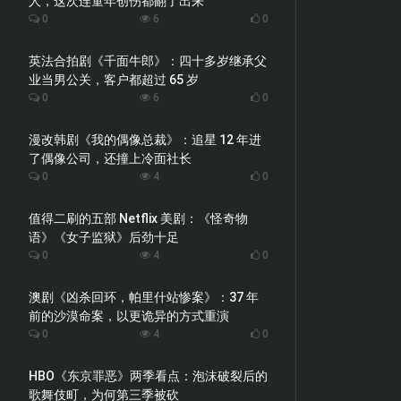
人，这次连童年创伤都翻了出来
0
6
0
英法合拍剧《千面牛郎》：四十多岁继承父
业当男公关，客户都超过 65 岁
0
6
0
漫改韩剧《我的偶像总裁》：追星 12 年进
了偶像公司，还撞上冷面社长
0
4
0
值得二刷的五部 Netflix 美剧：《怪奇物
语》《女子监狱》后劲十足
0
4
0
澳剧《凶杀回环，帕里什站惨案》：37 年
前的沙漠命案，以更诡异的方式重演
0
4
0
HBO《东京罪恶》两季看点：泡沫破裂后的
歌舞伎町，为何第三季被砍