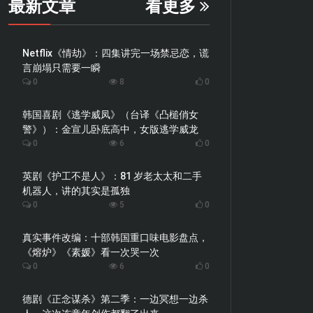
最新文章
看更多
Netflix《情劫》：四集讲完一场禁忌恋，谎
言崩塌只需要一瞬
0
8
0
韩国喜剧《逃学威凤》（台译《凸槌俏女
警》）：金宣儿卧底高中，女版逃学威龙
0
6
0
英剧《护工不是人》：81 岁老太太和二手
机器人，讲的其实是孤独
0
5
0
真实事件改编：十部韩国重口味电影盘点，
《熔炉》《素媛》看一次哭一次
0
6
0
德剧《正念谋杀》第二季：一边冥想一边杀