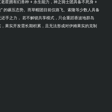
老星拥有幻兽种 + 永生能力，神之骑士团具备不死身 +
皇级” 的碾压态势。而草帽团目前仅路飞、索隆等少数人具备
还手之力， 若不解锁共享模式，只会重蹈香波地群岛
现实，果实开发需长期积累，且无法形成对伊姆果实的克制