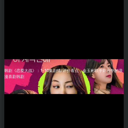
韩剧《恋爱大战》：1-10集剧情/评价看点，金玉彬联手刘台午的浪
漫喜剧韩剧