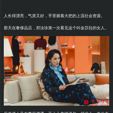
人长得漂亮，气质又好，手里握着大把的上流社会资源。
那天在奢侈品店，郑汝珍第一次看见这个叫金莎拉的女人。