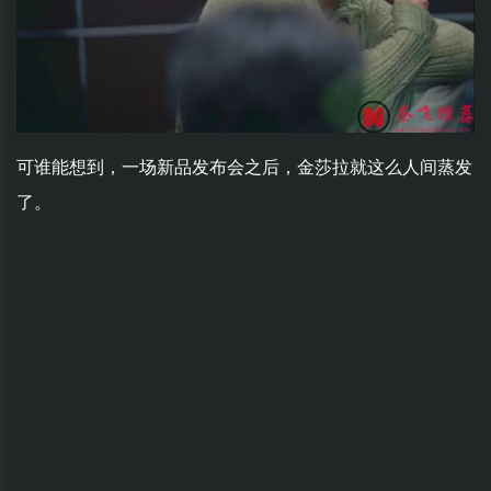
可谁能想到，一场新品发布会之后，金莎拉就这么人间蒸发
了。