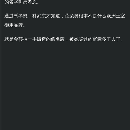
的名字叫禹孝恩。
通过禹孝恩，朴武京才知道，蓓朵奥根本不是什么欧洲王室
御用品牌。
就是金莎拉一手编造的假名牌，被她骗过的富豪多了去了。