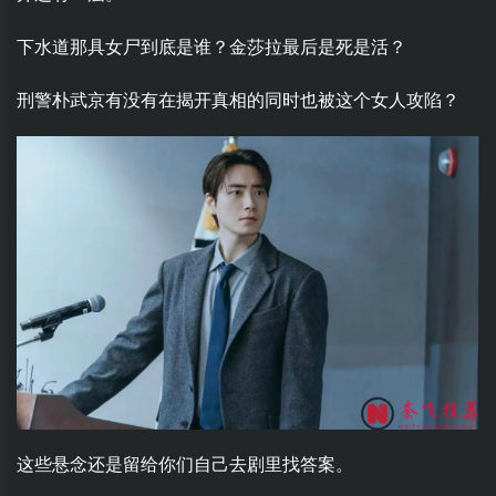
下水道那具女尸到底是谁？金莎拉最后是死是活？
刑警朴武京有没有在揭开真相的同时也被这个女人攻陷？
这些悬念还是留给你们自己去剧里找答案。