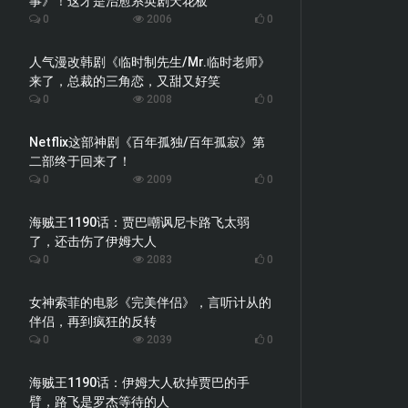
事》！这才是治愈系英剧天花板
0
2006
0
人气漫改韩剧《临时制先生/Mr.临时老师》
来了，总裁的三角恋，又甜又好笑
0
2008
0
Netflix这部神剧《百年孤独/百年孤寂》第
二部终于回来了！
0
2009
0
海贼王1190话：贾巴嘲讽尼卡路飞太弱
了，还击伤了伊姆大人
0
2083
0
女神索菲的电影《完美伴侣》，言听计从的
伴侣，再到疯狂的反转
0
2039
0
海贼王1190话：伊姆大人砍掉贾巴的手
臂，路飞是罗杰等待的人