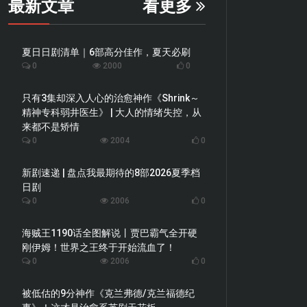
最新文章
看更多
夏日日剧清单｜6部高分佳作，夏天必刷
0
2000
0
只有3集却深入人心的治愈神作《Shrink～
精神专科弱井医生》 | 大人的情绪失控，从
来都不是矫情
0
2004
0
新剧速递 | 盘点我最期待的8部2026夏季档
日剧
0
2006
0
海贼王1190话全图解说丨贾巴霸气全开硬
刚伊姆！世界之王终于开始流血了！
0
2006
0
被低估的9分神作《克兰弗德/克兰福德纪