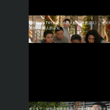
这部Apple TV+新剧《杀戮人机/厌世机器人》，绝对
覆你对机器人的认知
太上头了，这部高智商悬疑剧《潜能探案组/高度潜力