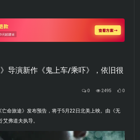
咒》导演新作《鬼上车/乘吓》，依旧很
0
2495
0
《亡命旅途》发布预告，将于5月22日北美上映。由《无
烈·艾弗道夫执导。