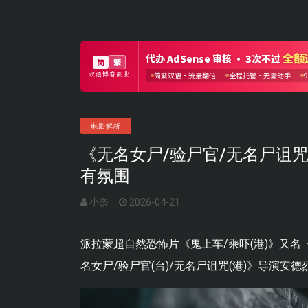
电影解析
《无名女尸/验尸官/无名尸诅
有氛围
小奈
2026-04-21
派拉蒙超自然恐怖片《鬼上车/乘吓(港)》又名
名女尸/验尸官(台)/无名尸诅咒(港)》导演安德