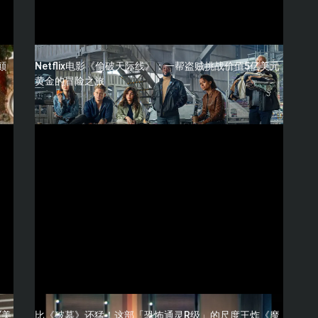
颠
Netflix电影《偷破天际线》：一帮盗贼挑战价值5亿美元
黄金的冒险之旅
(美
比《破墓》还猛！这部「恐怖通灵R级」的尺度王炸《魔