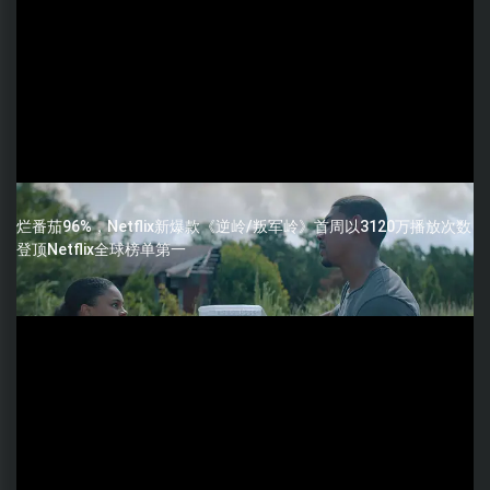
烂番茄96%，Netflix新爆款《逆岭/叛军岭》首周以3120万播放次数
登顶Netflix全球榜单第一