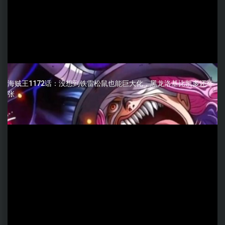
海贼王1172话：没想到铁雷松鼠也能巨大化，黑龙洛基比凯多还夸
张