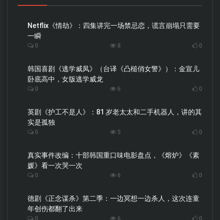
Netflix《情劫》：四集讲完一场禁忌恋，谎言崩塌只需要
一瞬
0
8
0
韩国喜剧《逃学威凤》（台译《凸槌俏女警》）：金宣儿
卧底高中，女版逃学威龙
0
6
0
英剧《护工不是人》：81 岁老太太和二手机器人，讲的其
实是孤独
0
5
0
真实事件改编：十部韩国重口味电影盘点，《熔炉》《素
媛》看一次哭一次
0
6
0
德剧《正念谋杀》第二季：一边冥想一边杀人，这次连童
年创伤都翻了出来
0
6
0