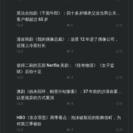
英法合拍剧《千面牛郎》：四十多岁继承父业当男公关，
客户都超过 65 岁
0
6
0
漫改韩剧《我的偶像总裁》：追星 12 年进了偶像公司，
还撞上冷面社长
0
4
0
值得二刷的五部 Netflix 美剧：《怪奇物语》《女子监
狱》后劲十足
0
4
0
澳剧《凶杀回环，帕里什站惨案》：37 年前的沙漠命案，
以更诡异的方式重演
0
4
0
HBO《东京罪恶》两季看点：泡沫破裂后的歌舞伎町，为
何第三季被砍
0
4
0