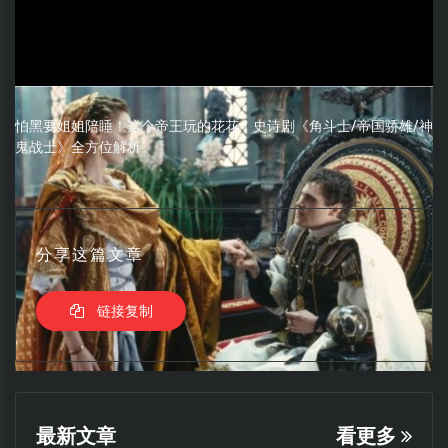
怕黑要姐姐陪睡！这个帝王玩的花花！史诗剧《角斗士/帝国骄雄/神
鬼战士》全方位解析
分享这篇文章
链接复制
最新文章
看更多