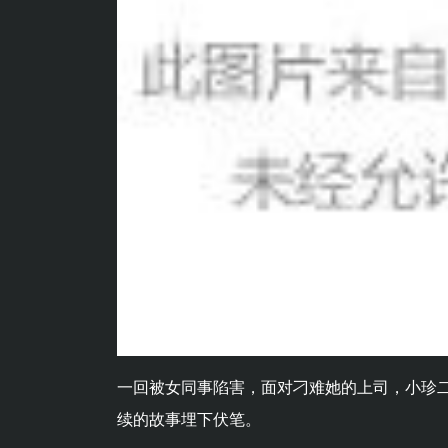
一回被女同事陷害，面对刁难她的上司，小珍
续的故事埋下伏笔。