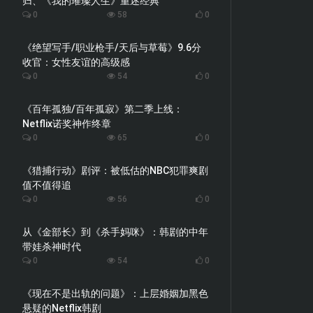
归、《我的璀璨人生》重述经典
0
58
0
《绝望写手/职业枪手/天后与草莓》9.6分
收官：女性友谊的高级感
0
54
0
《百年孤独/百年孤寂》第二季上线：
Netflix诺奖神作终章
0
65
0
《猎捕行动》剧评：被低估的NBC犯罪爽剧
值不值得追
0
56
0
从《金部长》到《杀手妈咪》：韩剧的中年
带娃杀神时代
0
54
0
《现在不是出轨的问题》：上层婚姻加黑色
悬疑的Netflix韩剧