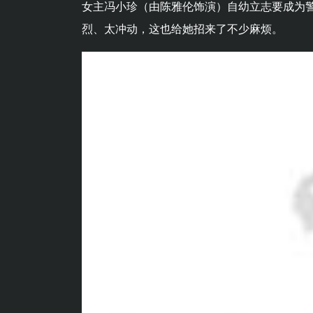
女主冯小珍（由陈雅伦饰演）自幼立志要成为
烈、太冲动，这也给她招来了不少麻烦。