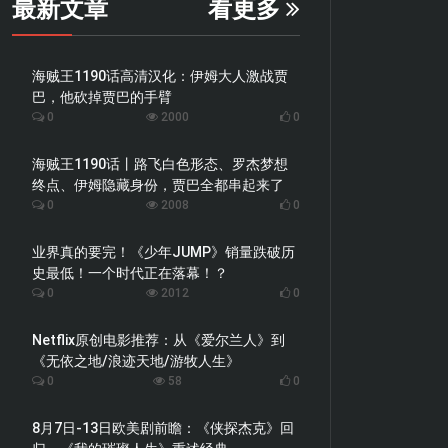
最新文章
看更多
海贼王1190话高清汉化：伊姆大人激战贾
巴，他砍掉贾巴的手臂
0
2000
0
海贼王1190话丨路飞白色形态、罗杰梦想
终点、伊姆隐藏身份，贾巴全都串起来了
0
2008
0
业界真的要完！《少年JUMP》销量跌破历
史最低！一个时代正在落幕！？
0
2012
0
Netflix原创电影推荐：从《爱尔兰人》到
《无依之地/浪迹天地/游牧人生》
0
58
0
8月7日-13日欧美剧前瞻：《侠探杰克》回