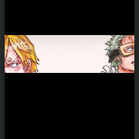
海贼王1172话：索隆对付恶魔确实有一手，东利和布洛基谁才是
“王”？