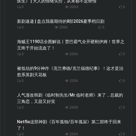
医生》 | 大人的情绪失控，从来都不是矫情
0
2004
0
新剧速递 | 盘点我最期待的8部2026夏季档日剧
0
2006
0
海贼王1190话全图解说丨贾巴霸气全开硬刚伊姆！世界之
王终于开始流血了！
0
2006
0
被低估的9分神作《克兰弗德/克兰福德纪事》！这才是治
愈系英剧天花板
0
2006
0
人气漫改韩剧《临时制先生/Mr.临时老师》来了，总裁的
三角恋，又甜又好笑
0
2008
0
Netflix这部神剧《百年孤独/百年孤寂》第二部终于回来
了！
0
2009
0