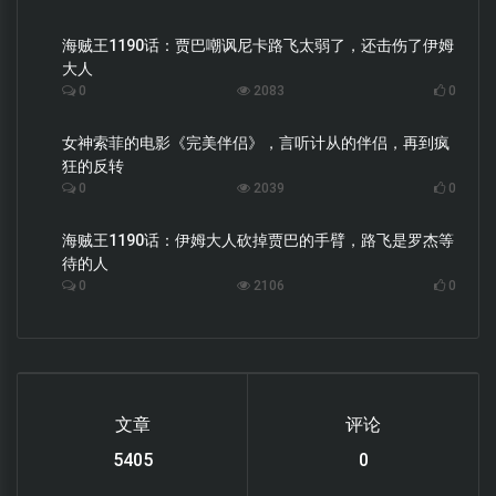
海贼王1190话：贾巴嘲讽尼卡路飞太弱了，还击伤了伊姆
大人
0
2083
0
女神索菲的电影《完美伴侣》，言听计从的伴侣，再到疯
狂的反转
0
2039
0
海贼王1190话：伊姆大人砍掉贾巴的手臂，路飞是罗杰等
待的人
0
2106
0
文章
评论
6119
0