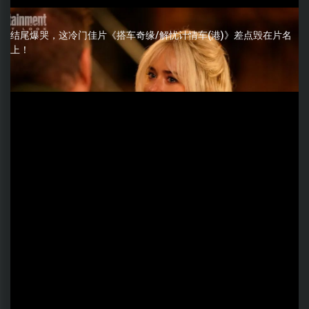
结尾爆哭，这冷门佳片《搭车奇缘/解忧计情车(港)》差点毁在片名
上！