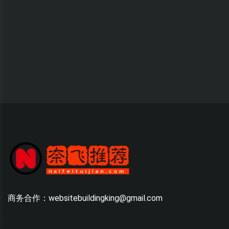
商务合作：websitebuildingking@gmail.com