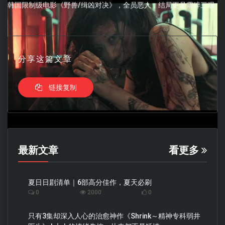
韩国限制级电影《野兽/缉凶对决》，全员恶人，结局更是震碎三观
分享这篇文章
链接复制
最新文章
看更多
夏日日剧清单｜6部高分佳作，夏天必刷
0
2000
0
只有3集却深入人心的治愈神作《Shrink～精神专科弱井