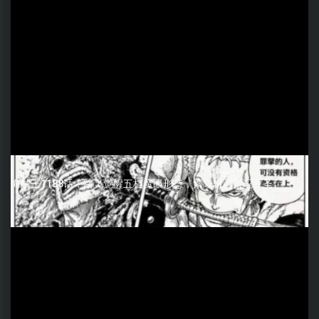
海贼王1188话：路飞觉醒五档魔眼形态，索隆斩杀索玛兹圣