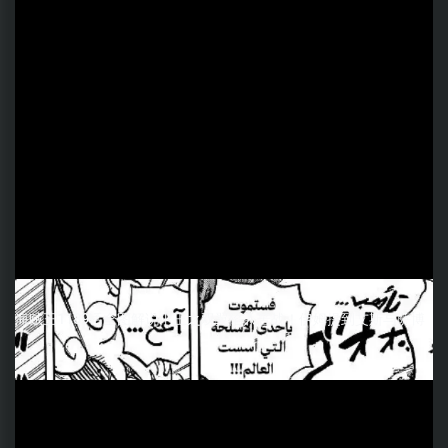
海贼王1189话全图解说丨王之双翼陷入苦战！伊姆提到艾斯与萨博