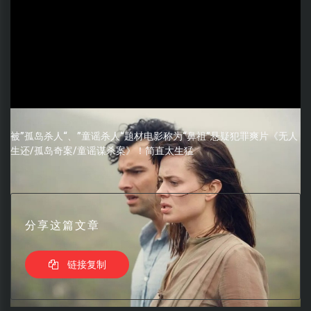
被”孤岛杀人“、”童谣杀人“题材电影称为“鼻祖”悬疑犯罪爽片《无人
生还/孤岛奇案/童谣谋杀案》！简直太生猛
分享这篇文章
链接复制