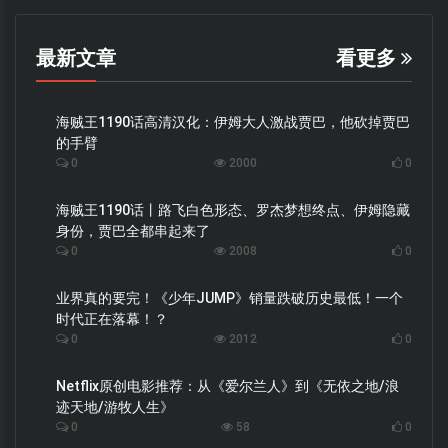
最新文章
看更多
海贼王1190话高清汉化：伊姆大人激战贾巴，他砍掉贾巴
的手臂
0
2000
0
海贼王1190话丨路飞白色形态、罗杰梦想终点、伊姆隐藏
身份，贾巴全都串起来了
0
2008
0
业界真的要完！《少年JUMP》销量跌破历史最低！一个
时代正在落幕！？
0
2012
0
Netflix原创电影推荐：从《爱尔兰人》到《无依之地/浪
迹天地/游牧人生》
0
58
0