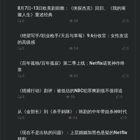
8月7日-13日欧美剧前瞻：《侠探杰克》回归、《我的璀
璨人生》重述经典
0
58
0
《绝望写手/职业枪手/天后与草莓》9.6分收官：女性友谊
的高级感
0
54
0
《百年孤独/百年孤寂》第二季上线：Netflix诺奖神作终
章
0
65
0
《猎捕行动》剧评：被低估的NBC犯罪爽剧值不值得追
0
56
0
从《金部长》到《杀手妈咪》：韩剧的中年带娃杀神时代
0
54
0
《现在不是出轨的问题》：上层婚姻加黑色悬疑的Netflix
韩剧