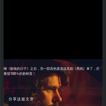
继《豺狼的日子》之后，另一部高热度谍战英剧《黑鸽》来了，烂
番茄100％的新鲜度！
分享这篇文章