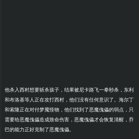
他杀入西村想要斩杀孩子，结果被尼卡路飞一拳秒杀，东利
和布洛基等人正在攻打西村，他们没有任何意识了。海尔丁
和索隆正在对付梦魇怪物，他们找到了恶魔傀儡的弱点，只
需要给恶魔傀儡造成致命伤害，恶魔傀儡才会恢复清醒，乔
巴的能力正好克制了恶魔傀儡。