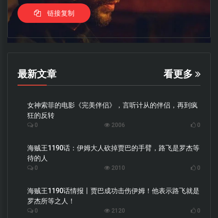
链接复制
最新文章
看更多
女神索菲的电影《完美伴侣》，言听计从的伴侣，再到疯
狂的反转
0
2006
0
海贼王1190话：伊姆大人砍掉贾巴的手臂，路飞是罗杰等
待的人
0
2010
0
海贼王1190话情报丨贾巴成功击伤伊姆！他表示路飞就是
罗杰所等之人！
0
2120
0