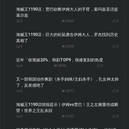
海贼王1190话：贾巴砍断伊姆大人的手臂，索玛兹圣活捉
葛尔兹
0
2069
0
海贼王1190话：巨大的松鼠袭击伊姆大人，罗杰找到历史
真相了
0
2330
0
近年「收视破20%」韩剧TOP9，很难复刻的热度
0
2056
0
又一部韩国动作爽剧《杀手妈咪/主妇杀手》，孔女神太帅
了，反差感绝了
0
2077
0
海贼王1190话情报提示丨伊姆vs贾巴！王之左腕重伤或断
臂！世界之王乱杀回
0
2152
0