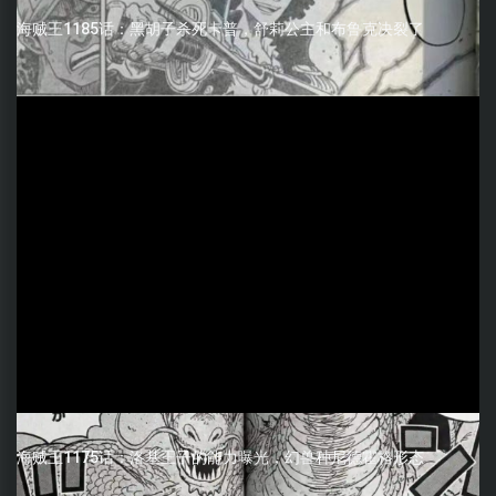
海贼王1185话：黑胡子杀死卡普，舒莉公主和布鲁克决裂了
海贼王1175话：洛基王子的能力曝光，幻兽种尼德霍格形态