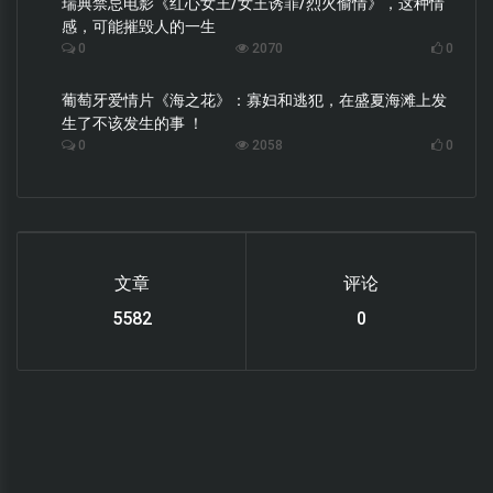
瑞典禁忌电影《红心女王/女王诱罪/烈火偷情》，这种情
感，可能摧毁人的一生
0
2070
0
葡萄牙爱情片《海之花》：寡妇和逃犯，在盛夏海滩上发
生了不该发生的事 ！
0
2058
0
文章
评论
6112
0