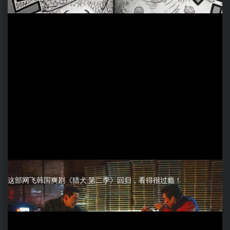
这部网飞韩国爽剧《猎犬 第二季》回归，看得很过瘾！