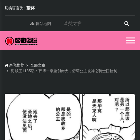
繁体
切换语言为 :
网站地图
奈飞推荐
全部文章
海贼王1185话：萨博一拳重创赤犬，舒莉公主被神之骑士团控制