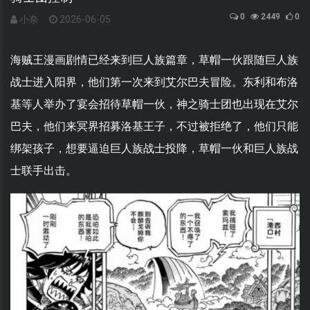
0
2449
0
小奈
2026-06-05
海贼王漫画剧情已经来到巨人族篇章，草帽一伙跟随巨人族
战士进入阳界，他们第一次来到艾尔巴夫冒险。东利和布洛
基等人举办了宴会招待草帽一伙，神之骑士团也出现在艾尔
巴夫，他们来冥界招募洛基王子，不过被拒绝了，他们只能
绑架孩子，想要逼迫巨人族战士投降，草帽一伙和巨人族战
士联手出击。