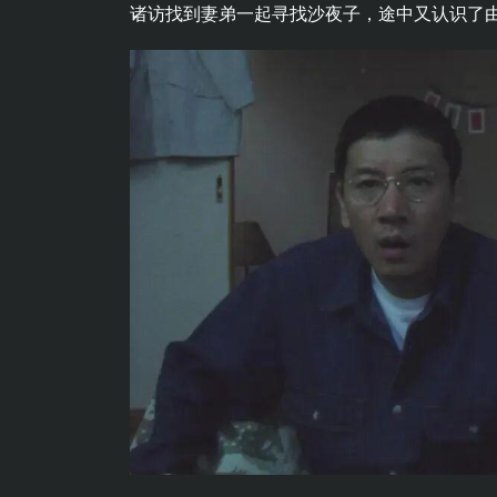
诸访找到妻弟一起寻找沙夜子，途中又认识了