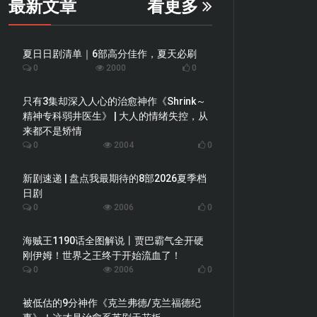
最新文章
看更多
夏日日剧清单｜6部高分佳作，夏天必刷
0
2000
0
只有3集却深入人心的治愈神作《Shrink～
精神专科弱井医生》 | 大人的情绪失控，从
来都不是矫情
0
2004
0
新剧速递 | 盘点我最期待的8部2026夏季档
日剧
0
2006
0
海贼王1190话全图解说丨贾巴霸气全开硬
刚伊姆！世界之王终于开始流血了！
0
2006
0
被低估的9分神作《克兰弗德/克兰福德纪