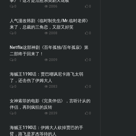
事》！这才是治愈系英剧天花板
0
2006
0
人气漫改韩剧《临时制先生/Mr.临时老师》
来了，总裁的三角恋，又甜又好笑
0
2008
0
Netflix这部神剧《百年孤独/百年孤寂》第
二部终于回来了！
0
2009
0
海贼王1190话：贾巴嘲讽尼卡路飞太弱
了，还击伤了伊姆大人
0
2083
0
女神索菲的电影《完美伴侣》，言听计从的
伴侣，再到疯狂的反转
0
2039
0
海贼王1190话：伊姆大人砍掉贾巴的手
臂，路飞是罗杰等待的人