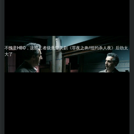
不愧是HBO，这部王者级悬疑美剧《罪夜之奔/纽约杀人夜》后劲太
大了