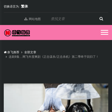
繁体
切换语言为 :
网站地图
奈飞推荐
全部文章
连刷8集，网飞年度爽剧《正念谋杀/正念杀机》第二季终于回归了！