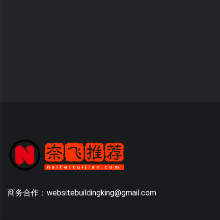
商务合作：websitebuildingking@gmail.com