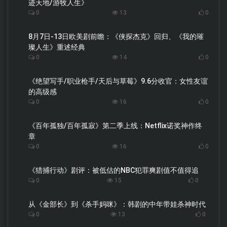
迹天地/游牧人生》
0
13
0
8月7日-13日欧美剧前瞻：《侠探杰克》回归、《我的璀
璨人生》重述经典
0
14
0
《绝望写手/职业枪手/天后与草莓》9.6分收官：女性友谊
的高级感
0
16
0
《百年孤独/百年孤寂》第二季上线：Netflix诺奖神作终
章
0
16
0
《猎捕行动》剧评：被低估的NBC犯罪爽剧值不值得追
0
15
0
从《金部长》到《杀手妈咪》：韩剧的中年带娃杀神时代
0
13
0