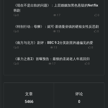
《现在不是出轨的问题》：上层婚姻加黑色悬疑的Netflix
韩剧
0
17
0
《特别行动：母狮》：妮可·基德曼坐镇的硬核女性反恐剧
0
15
0
《南方与北方》剧评：BBC 9.2分英剧里跨越偏见的爱
0
13
0
《暴力之夜2》首曝预告：最狠的圣诞老人年底回归
0
17
0
文章
评论
6119
0