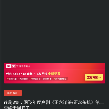
电影解析
连刷8集，网飞年度爽剧《正念谋杀/正念杀机》第二
季终于回归了！