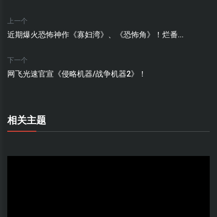
上一个
近期爆火恐怖神作《寡妇湾》、《恐怖角》！烂番...
下一个
网飞光速官宣《侵略机器/战争机器2》！
相关主题