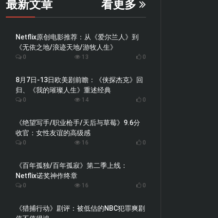
最新文章
看更多
Netflix原创电影推荐：从《爱尔兰人》到
《无依之地/浪迹天地/游牧人生》
0
13
0
8月7日-13日欧美剧前瞻：《侠探杰克》回
归、《我的璀璨人生》重述经典
0
14
0
《绝望写手/职业枪手/天后与草莓》9.6分
收官：女性友谊的高级感
0
16
0
《百年孤独/百年孤寂》第二季上线：
Netflix诺奖神作终章
0
16
0
《猎捕行动》剧评：被低估的NBC犯罪爽剧