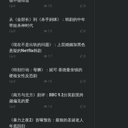
值不值得追
0
15
0
从《金部长》到《杀手妈咪》：韩剧的中年
带娃杀神时代
0
13
0
《现在不是出轨的问题》：上层婚姻加黑色
悬疑的Netflix韩剧
0
17
0
《特别行动：母狮》：妮可·基德曼坐镇的
硬核女性反恐剧
0
15
0
《南方与北方》剧评：BBC 9.2分英剧里跨
越偏见的爱
0
13
0
《暴力之夜2》首曝预告：最狠的圣诞老人
年底回归