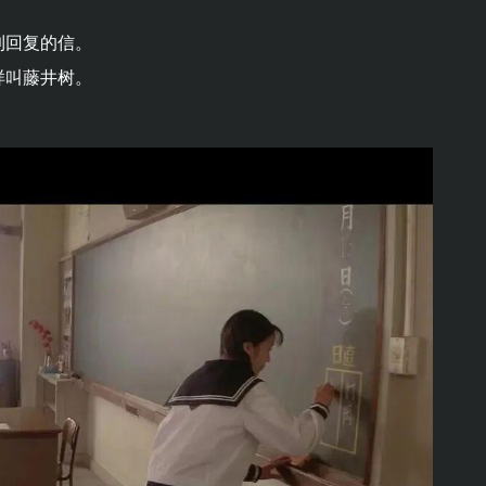
到回复的信。
样叫藤井树。
。