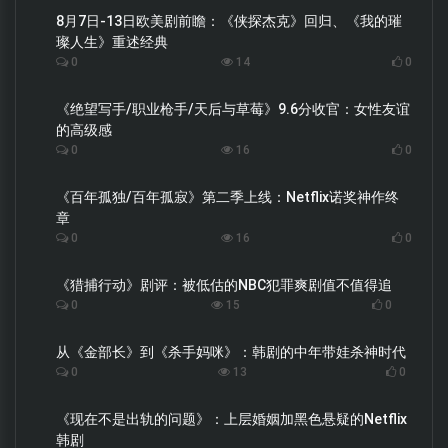
8月7日-13日欧美剧前瞻：《侠探杰克》回归、《我的璀
璨人生》重述经典
0
14
0
《绝望写手/职业枪手/天后与草莓》9.6分收官：女性友谊
的高级感
0
16
0
《百年孤独/百年孤寂》第二季上线：Netflix诺奖神作终
章
0
16
0
《猎捕行动》剧评：被低估的NBC犯罪爽剧值不值得追
0
15
0
从《金部长》到《杀手妈咪》：韩剧的中年带娃杀神时代
0
13
0
《现在不是出轨的问题》：上层婚姻加黑色悬疑的Netflix
韩剧