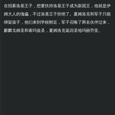
在招募洛基王子，想要扶持洛基王子成为新国王，他就是伊
姆大人的傀儡，不过洛基王子拒绝了。夏姆洛克和军子只能
绑架孩子，他们来到学校附近，军子召唤了两名伙伴过来，
麒麟戈姆圣和索玛兹圣，夏姆洛克返回圣地玛丽乔亚。