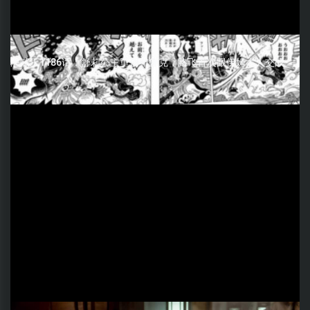
海贼王1186话：舒莉公主重创布鲁克，路飞首次跟伊姆大人交战