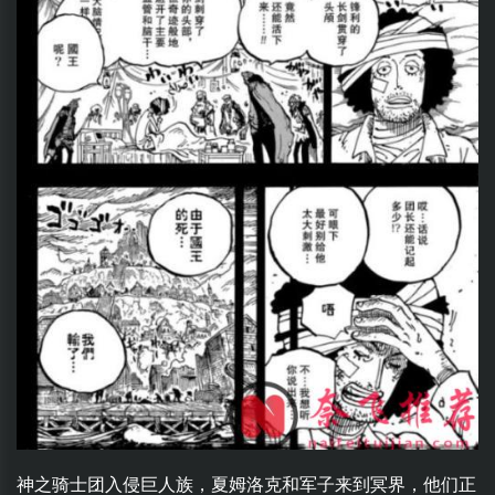
神之骑士团入侵巨人族，夏姆洛克和军子来到冥界，他们正