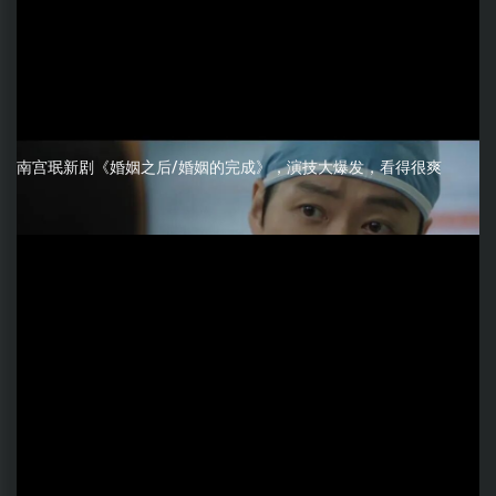
南宫珉新剧《婚姻之后/婚姻的完成》，演技大爆发，看得很爽