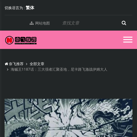
繁体
切换语言为 :
网站地图
奈飞推荐
全部文章
海贼王1187话：三大强者汇聚圣地，尼卡路飞激战伊姆大人