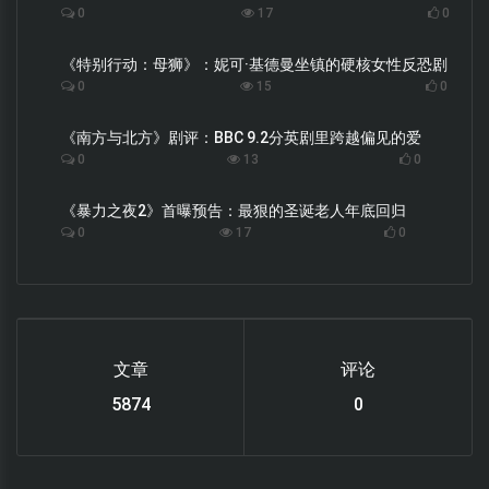
0
17
0
《特别行动：母狮》：妮可·基德曼坐镇的硬核女性反恐剧
0
15
0
《南方与北方》剧评：BBC 9.2分英剧里跨越偏见的爱
0
13
0
《暴力之夜2》首曝预告：最狠的圣诞老人年底回归
0
17
0
文章
评论
6119
0