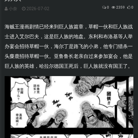
0
2359
0
小奈
2026-07-02
海贼王漫画剧情已经来到巨人族篇章，草帽一伙和巨人族战
士进入艾尔巴夫，这是巨人族的地盘。东利和布洛基等人举
办宴会招待草帽一伙，海尔丁是路飞的小弟，他专门猎杀一
头麋鹿招待草帽一伙。亚鲁鲁长老亲自过来参加宴会，他是
巨人族的英雄，哈拉尔德国王死后，巨人族就没有国王了。