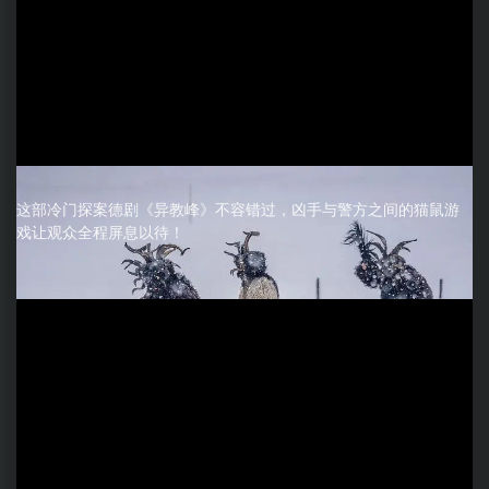
这部冷门探案德剧《异教峰》不容错过，凶手与警方之间的猫鼠游
戏让观众全程屏息以待！