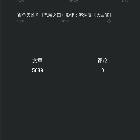
0
26
0
鲨鱼灾难片《恶魔之口》影评：溶洞版《大白鲨》
0
20
0
文章
评论
6219
0