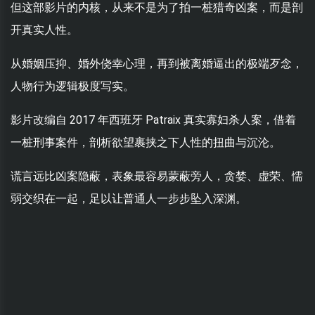
但这部影片的内核，从来不是为了拍一桩猎奇凶案，而是剖
开真实人性。
从婚姻压抑、婚外侥幸心理，再到被离婚逼出的极端歹念，
人物行为逻辑极度写实。
影片改编自 2017 年西班牙 Patraix 真实寡妇杀人案，借着
一桩刑事案件，剖析欲望裹挟之下人性的扭曲与沉沦。
谎言远比凶案隐蔽，表象最容易蒙蔽旁人，贪婪、虚荣、懦
弱交织在一起，足以让普通人一步步坠入深渊。