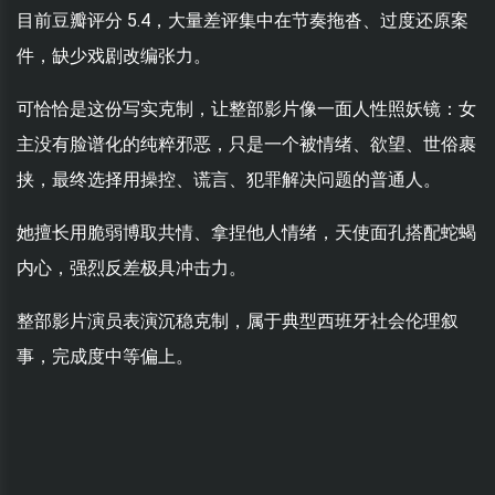
目前豆瓣评分 5.4，大量差评集中在节奏拖沓、过度还原案
件，缺少戏剧改编张力。
可恰恰是这份写实克制，让整部影片像一面人性照妖镜：女
主没有脸谱化的纯粹邪恶，只是一个被情绪、欲望、世俗裹
挟，最终选择用操控、谎言、犯罪解决问题的普通人。
她擅长用脆弱博取共情、拿捏他人情绪，天使面孔搭配蛇蝎
内心，强烈反差极具冲击力。
整部影片演员表演沉稳克制，属于典型西班牙社会伦理叙
事，完成度中等偏上。