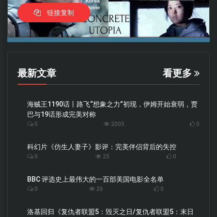
链接复制
最新文章
看更多
海贼王1190话丨路飞“想象之力”初现，伊姆开始衰弱，贾
巴与19话形成完美对称
0
2005
0
科幻片《仿生人妻子》影评：完美伴侣背后的失控
0
25
0
BBC 评选史上最伟大的一百部美国电影全名单
0
26
0
洛基回归《复仇者联盟5：毁灭之日/复仇者联盟5：末日