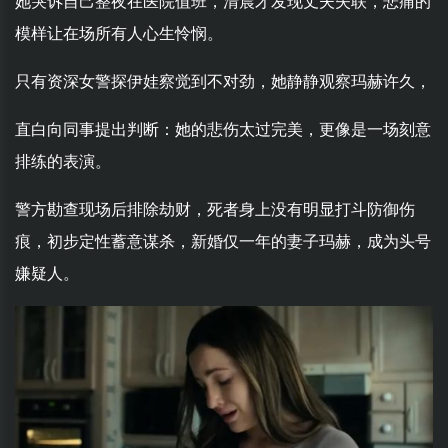
她哭诉自己整夜在医院值班，清晨才发现丈夫失联，悲痛的
模样让在场所有人心生怜悯。
只有资深女警探伊娃察觉到不对劲，她静静观察玛赫许久，
直白向同事提出判断：她的悲伤太过完美，更像是一场刻意
排练的表演。
警方勘查现场后排除劫财，死者身上没有明显打斗防御伤
痕，初步定性蓄意谋杀，新婚仅一年的妻子玛赫，成为头号
嫌疑人。