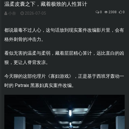
温柔皮囊之下，藏着极致的人性算计
0
2308
0
小奈
2026-07-05
都说最毒不过人心，这句话放到现实案件改编影片里，会有
格外刺骨的冲击力。
看似无害的温柔与柔弱，藏着层层精心算计，远比直白的凶
狠，更让人脊背发凉。
今天聊的这部伦理片《寡妇游戏》，正是基于西班牙轰动一
时的 Patraix 黑寡妇真实案件改编。