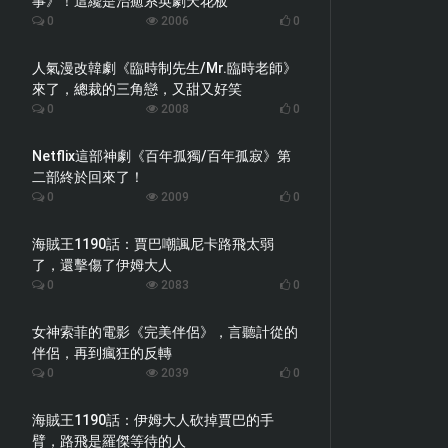
事》！這纔是治癒系英劇天花板
0
2006
0
人氣漫改韓劇《臨時制先生/Mr.臨時老師》
來了，總裁的三角戀，又甜又好笑
0
2008
0
Netflix這部神劇《百年孤獨/百年孤寂》第
二部終於回來了！
0
2009
0
海賊王1190話：賈巴嘲諷尼卡路飛太弱
了，還擊傷了伊姆大人
0
2083
0
女神索菲的電影《完美伴侶》，言聽計從的
伴侶，再到瘋狂的反轉
0
2039
0
海賊王1190話：伊姆大人砍掉賈巴的手
臂，路飛是羅傑等待的人