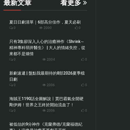
最新文章
看更多
夏日日劇清單｜6部高分佳作，夏天必刷
0
2000
0
只有3集卻深入人心的治癒神作《Shrink～
精神專科弱井醫生》 | 大人的情緒失控，從
來都不是矯情
0
2004
0
新劇速遞 | 盤點我最期待的8部2026夏季檔
日劇
0
2006
0
海賊王1190話全圖解說丨賈巴霸氣全開硬
剛伊姆！世界之王終於開始流血了！
0
2006
0
被低估的9分神作《克蘭弗德/克蘭福德紀