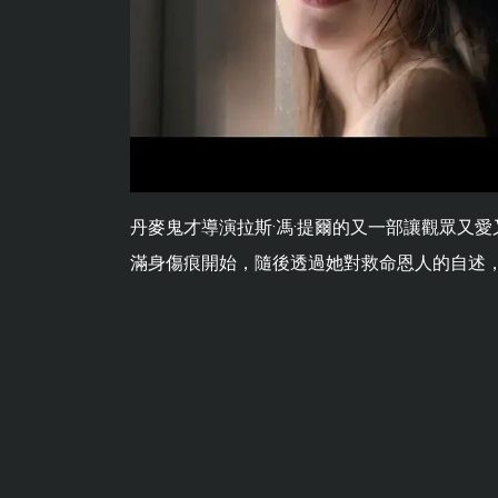
丹麥鬼才導演拉斯·馮·提爾的又一部讓觀眾又愛
滿身傷痕開始，隨後透過她對救命恩人的自述