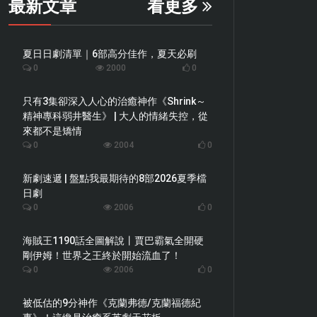
最新文章
看更多
夏日日劇清單｜6部高分佳作，夏天必刷
0
2000
0
只有3集卻深入人心的治癒神作《Shrink～
精神專科弱井醫生》 | 大人的情緒失控，從
來都不是矯情
0
2004
0
新劇速遞 | 盤點我最期待的8部2026夏季檔
日劇
0
2006
0
海賊王1190話全圖解說丨賈巴霸氣全開硬
剛伊姆！世界之王終於開始流血了！
0
2006
0
被低估的9分神作《克蘭弗德/克蘭福德紀