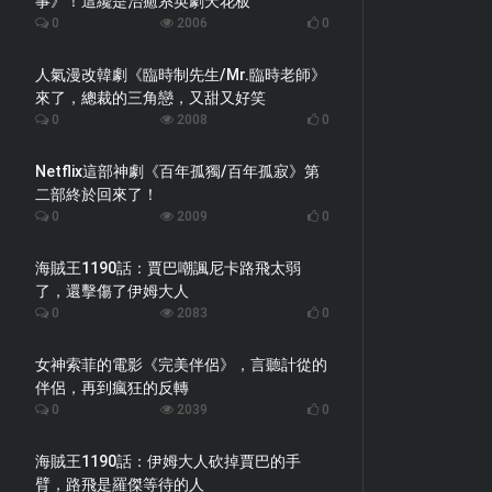
事》！這纔是治癒系英劇天花板
0
2006
0
人氣漫改韓劇《臨時制先生/Mr.臨時老師》
來了，總裁的三角戀，又甜又好笑
0
2008
0
Netflix這部神劇《百年孤獨/百年孤寂》第
二部終於回來了！
0
2009
0
海賊王1190話：賈巴嘲諷尼卡路飛太弱
了，還擊傷了伊姆大人
0
2083
0
女神索菲的電影《完美伴侶》，言聽計從的
伴侶，再到瘋狂的反轉
0
2039
0
海賊王1190話：伊姆大人砍掉賈巴的手
臂，路飛是羅傑等待的人