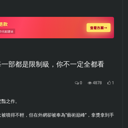
每一部都是限制級，你不一定全都看
0
4878
1
驚豔之作。
被噴得不輕，但在外網卻被奉為"藝術巔峰"，拿獎拿到手