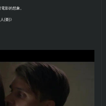
對電影的想象。
人(臺)》