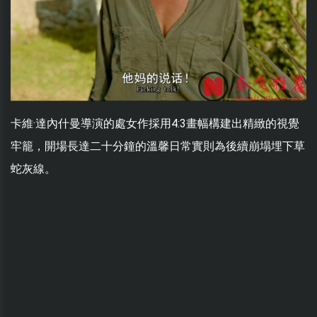
卡維·達內什曼導演的處女作採用4:3畫幅構建出精緻的視覺
牢籠，開場長達二十分鐘的溫馨日常實則為後續崩塌埋下草
蛇灰線。