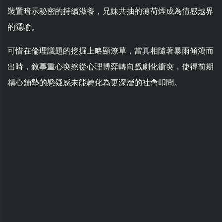
裝置暗示秘密的持續滋養，兄妹共抽的薄荷煙成為情感越界
的隱喻。
可惜在倫理議題的挖掘上略顯潦草，當真相隨著暴雨傾瀉而
出時，敘事重心突然從心理博弈轉向戲劇化衝突，使得前期
精心鋪墊的懸疑感未能轉化為更深層的社會叩問。