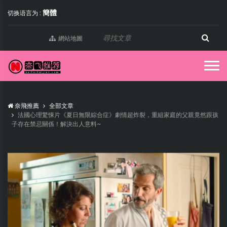
簡體
切换语言为 :
網站地圖
奈飛推薦
全部文章
法國心理驚悚片《夏日無限綜合症》劇情超炸裂，重組家庭的父親竟然跟孩
子存在禁忌關係！解決出人意料~