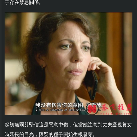
子存在禁忌關係。
起初黛爾芬堅信這是惡意中傷，但當她注意到丈夫凝視養女
時延長的目光，懷疑的種子開始生根發芽。