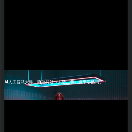
AI人工智慧大爆！西語懸疑《人造正義》也來湊熱鬧了！