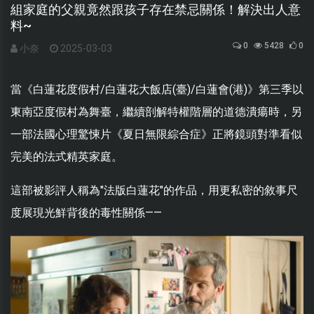
組家庭的父親竟然跟孩子存在禁忌關係！解決出人意
料~
0
5428
0
小奈
2025-03-03
當《白蓮花度假村/白蓮花大飯店(臺)/白蓮會(港)》第三季以
東南亞度假村為舞臺，繼續剖解特權階層的道德潰瘍時，另
一部法國心理驚悚片《夏日無限綜合症》正將鏡頭對準看似
完美的法式精英家庭。
這部被影評人稱為"法版白蓮花"的作品，用更私密的敘事尺
度展現光鮮背後的毒性關係——