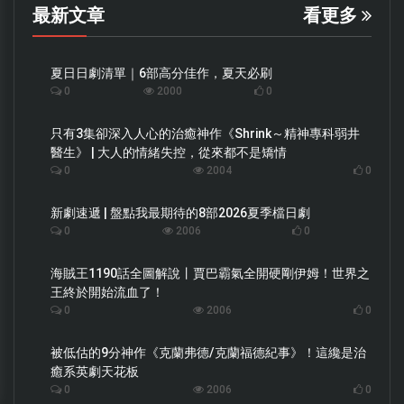
最新文章
看更多
夏日日劇清單｜6部高分佳作，夏天必刷
0
2000
0
只有3集卻深入人心的治癒神作《Shrink～精神專科弱井
醫生》 | 大人的情緒失控，從來都不是矯情
0
2004
0
新劇速遞 | 盤點我最期待的8部2026夏季檔日劇
0
2006
0
海賊王1190話全圖解說丨賈巴霸氣全開硬剛伊姆！世界之
王終於開始流血了！
0
2006
0
被低估的9分神作《克蘭弗德/克蘭福德紀事》！這纔是治
癒系英劇天花板
0
2006
0