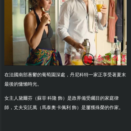
在法國南部蔥鬱的葡萄園深處，丹尼科特一家正享受著夏末
最後的慵懶時光。
女主人黛爾芬（蘇菲·科隆 飾）是政界備受矚目的家庭律
師，丈夫安託萬（馬泰奧·卡佩利 飾）是屢獲殊榮的作家。