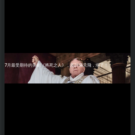
7月最受期待的美劇《將死之人》，差評滿天飛，塌了！