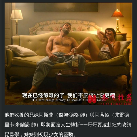
他們收養的兄妹阿斯蘭（傑姆·德格 飾）與阿蒂婭（弗雷德
里卡·米蘭諾 飾）即將面臨人生轉折——哥哥要遠赴紐約攻讀
昆蟲學，妹妹則初現少女的靈動。