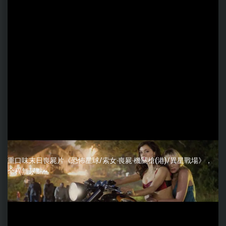
重口味末日喪屍片《恐怖星球/索女‧喪屍‧機關槍(港)/異星戰場》，
全程無尿點~