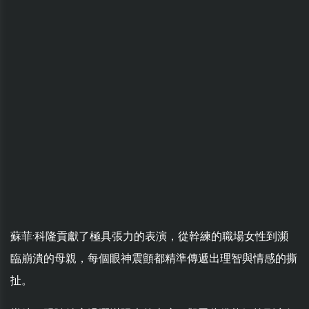
蘇菲·科隆貢獻了極具張力的表演，從幹練的職場女性到瀕
臨崩潰的母親，每個眼神震顫都精準傳遞出理智與情感的撕
扯。