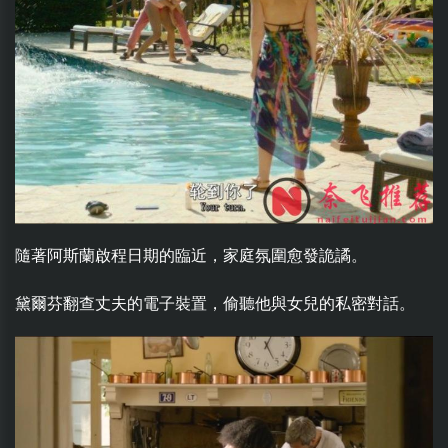
隨著阿斯蘭啟程日期的臨近，家庭氛圍愈發詭譎。
黛爾芬翻查丈夫的電子裝置，偷聽他與女兒的私密對話。