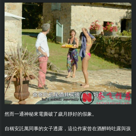
然而一通神秘來電撕破了歲月靜好的假象。
自稱安託萬同事的女子透露，這位作家曾在酒醉時吐露與孩