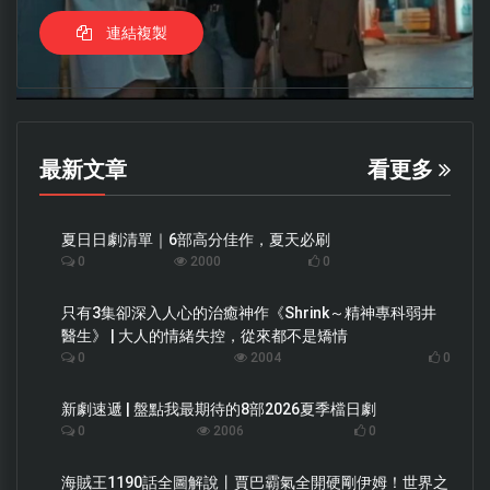
連結複製
最新文章
看更多
夏日日劇清單｜6部高分佳作，夏天必刷
0
2000
0
只有3集卻深入人心的治癒神作《Shrink～精神專科弱井
醫生》 | 大人的情緒失控，從來都不是矯情
0
2004
0
新劇速遞 | 盤點我最期待的8部2026夏季檔日劇
0
2006
0
海賊王1190話全圖解說丨賈巴霸氣全開硬剛伊姆！世界之