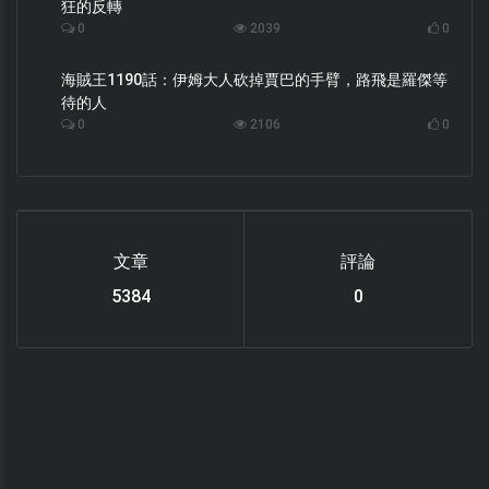
狂的反轉
0
2039
0
海賊王1190話：伊姆大人砍掉賈巴的手臂，路飛是羅傑等
待的人
0
2106
0
文章
評論
6119
0