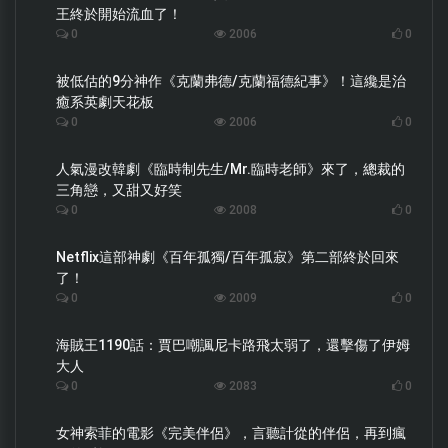
王終於開始流血了！
0
2006
0
被低估的9分神作《克蘭弗德/克蘭福德紀事》！這纔是治
癒系英劇天花板
0
2006
0
人氣漫改韓劇《臨時制先生/Mr.臨時老師》來了，總裁的
三角戀，又甜又好笑
0
2008
0
Netflix這部神劇《百年孤獨/百年孤寂》第二部終於回來
了！
0
2009
0
海賊王1190話：賈巴嘲諷尼卡路飛太弱了，還擊傷了伊姆
大人
0
2083
0
女神索菲的電影《完美伴侶》，言聽計從的伴侶，再到瘋