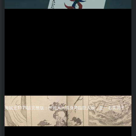
海賊王1179話完整版：伊姆大人真身降臨巨人族，是一名美男子