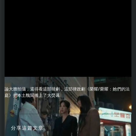
論大膽拍攝，還得看這部韓劇，這部律政劇《榮耀/榮耀：她們的法
庭》把本土醜聞搬上了大熒幕
分享這篇文章