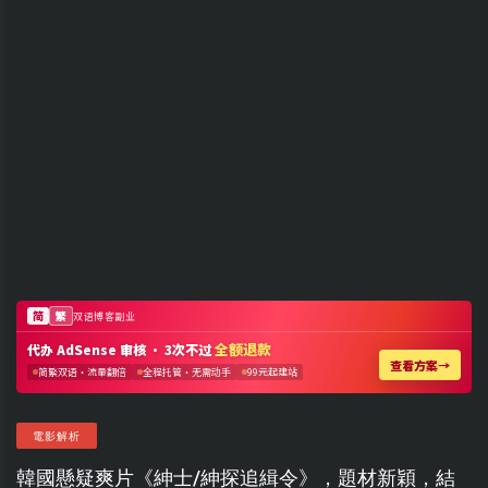
電影解析
韓國懸疑爽片《紳士/紳探追緝令》，題材新穎，結