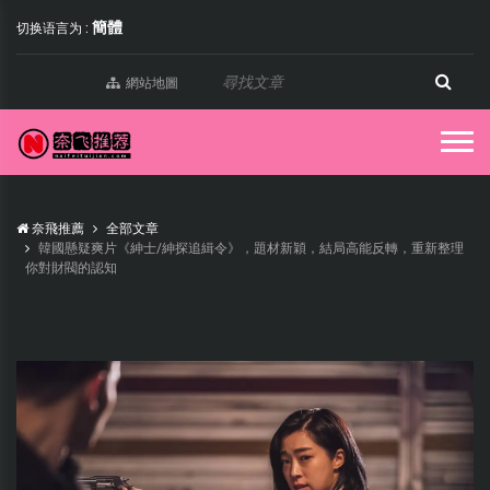
簡體
切换语言为 :
網站地圖
奈飛推薦
全部文章
韓國懸疑爽片《紳士/紳探追緝令》，題材新穎，結局高能反轉，重新整理
你對財閥的認知