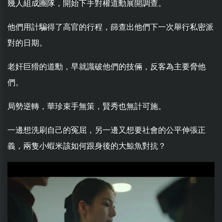
幾人組成團隊，開始下手對權道勳展開調查。
他們用計騙得了高官的行程，篩查出他們下一次舉行私密派
對的日期。
老奸巨猾的道勳，早就識破他們的技倆，反客為主要脅他
們。
局勢逆轉，華珍束手無策，賢秀也無計可施。
一邊想洗刷自己的冤屈，另一邊又想要社會的公平伸張正
義，兩隻小蝦米該如何跟身後的大鯨魚對抗？