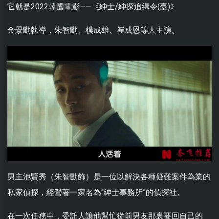
它就是2022韓國電影——《紳士/紳探追緝令(臺)》
金景勳執導，朱智勳、樸成雄、崔成恩等人主演。
男主池賢秀（朱智勳飾）是一位以解決各種疑難案件為業的
私家偵探，經營著一家名為“紳士事務所”的偵探社。
在一次任務中，委託人讓他幫忙從前男友那裏要回自己的