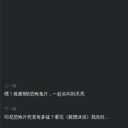
上一個
嘿！推薦5部恐怖鬼片，一起尖叫到天亮
下一個
印尼恐怖片究竟有多猛？看完《屍體沐浴》我先吐...