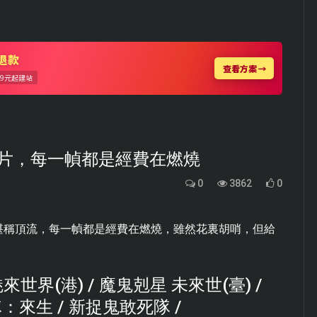
片，每一幀都是經費在燃燒
0
3862
0
堪稱頂流，每一幀都是經費在燃燒，雖然花裏胡哨，但給
界(港) / 魔鬼剋星 未來世(臺) /
：來生 / 新捉鬼敢死隊 /