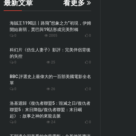
最新文章
看更多
海賊王1190話丨路飛“想象之力”初現，伊姆
開始衰弱，賈巴與19話形成完美對稱
0
2005
0
科幻片《仿生人妻子》影評：完美伴侶背後
的失控
0
25
0
BBC 評選史上最偉大的一百部美國電影全名
單
0
26
0
洛基迴歸《復仇者聯盟5：毀滅之日/復仇者
聯盟5：末日降臨/復仇者聯盟：末日崛
起》：故事之神的來龍去脈
0
24
0