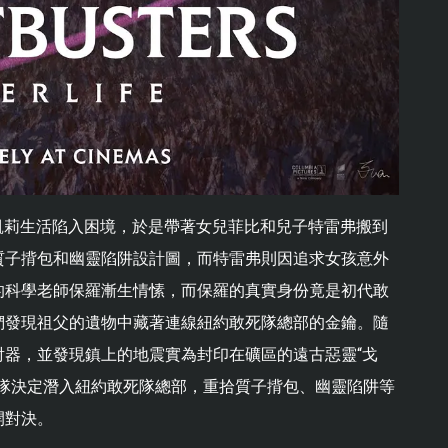
親凱莉生活陷入困境，於是帶著女兒菲比和兒子特雷弗搬到
質子揹包和幽靈陷阱設計圖，而特雷弗則因追求女孩意外
的科學老師保羅漸生情愫，而保羅的真實身份竟是初代敢
們發現祖父的遺物中藏著連線紐約敢死隊總部的金鑰。隨
器，並發現鎮上的地震實為封印在礦區的遠古惡靈“戈
死隊決定潛入紐約敢死隊總部，重拾質子揹包、幽靈陷阱等
開對決。