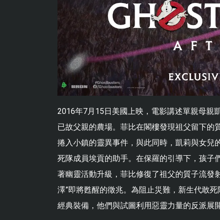
2016年7月15日美國上映，電影講述單親母
已故父親的農場。菲比在閣樓發現祖父留下的
捲入小鎮的靈異事件，與此同時，凱莉與女兒
死隊成員埃貢的助手。在保羅的引導下，孩子
著幽靈活動升級，菲比修復了祖父的質子流發射
澤”即將甦醒的徵兆。為阻止災難，新生代敢
經典裝備，他們與試圖利用惡靈力量的反派展