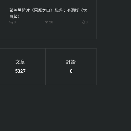
鯊魚災難片《惡魔之口》影評：溶洞版《大
白鯊》
0
20
0
文章
評論
6219
0