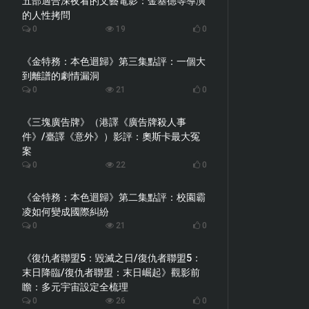
五部適合深夜看的文藝電影：金基德等導演
的人性拷問
0
19
0
《金特務：本色迴歸》第三集點評：一個大
到離譜的劇情漏洞
0
21
0
《三塊廣告牌》（港譯《廣告牌殺人事
件》/臺譯《意外》）影評：奧斯卡最大冤
案
0
22
0
《金特務：本色迴歸》第二集點評：校園霸
凌如何變成國際糾紛
0
21
0
《復仇者聯盟5：毀滅之日/復仇者聯盟5：
末日降臨/復仇者聯盟：末日崛起》觀影前
瞻：多元宇宙設定全梳理
0
26
0