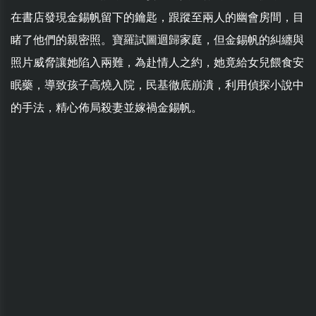
在書店發現金錫帆留下的鑰匙，跟蹤至兩人的幽會房間，目
睹了他們的親密照。寶羅試圖迴歸家庭，但金錫帆的糾纏與
照片威脅讓她陷入兩難，為赴情人之約，她竟給女兒餵食安
眠藥，導致孩子高燒入院，民基徹底崩潰，利用偵探小說中
的手法，精心佈局殺妻並嫁禍金錫帆。