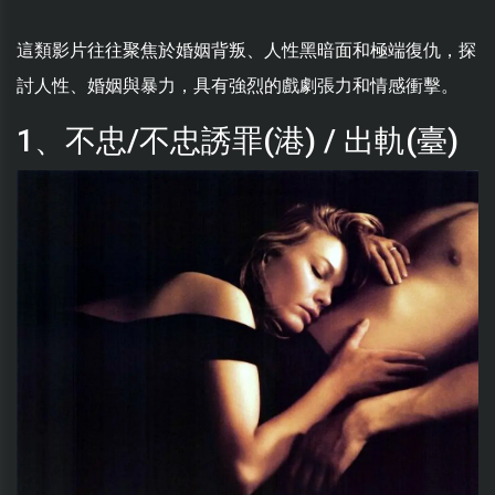
這類影片往往聚焦於婚姻背叛、人性黑暗面和極端復仇，探
討人性、婚姻與暴力，具有強烈的戲劇張力和情感衝擊。
1、不忠/不忠誘罪(港) / 出軌(臺)