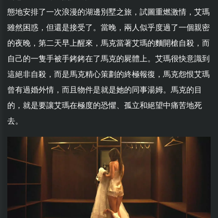
態地安排了一次浪漫的湖邊別墅之旅，試圖重燃激情，艾瑪
雖然困惑，但還是接受了。當晚，兩人似乎度過了一個親密
的夜晚，第二天早上醒來，馬克當著艾瑪的麵開槍自殺，而
自己的一隻手被手銬銬在了馬克的屍體上。艾瑪很快意識到
這絕非自殺，而是馬克精心策劃的終極報復，馬克怨恨艾瑪
曾有過婚外情，而且物件是就是她的同事湯姆。馬克的目
的，就是要讓艾瑪在極度的恐懼、孤立和絕望中痛苦地死
去。