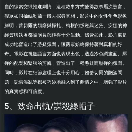
自的線索交織推進劇情，這種敘事方式使得故事層次豐富，
觀眾如同抽絲剝繭一般去探尋真相，影片中的女性角色形象
鮮明，蕾切爾的頹廢與掙扎、梅根的叛逆與迷茫、安娜的神
經質與執著都被演員演繹得十分生動。儘管如此，影片還是
成功地營造出了懸疑氛圍，讓觀眾始終保持著對真相的好
奇。電影在視聽語言方面也表現出色，透過冷色調畫面、壓
抑的配樂和緊張的剪輯，營造出了一種懸疑而壓抑的氛圍。
同時，影片在細節處理上也十分用心，如蕾切爾的酗酒問
題、記憶混亂等都被巧妙地融入到了劇情之中，增強了影片
的真實感和可信度。
5、致命出軌/謀殺綠帽子