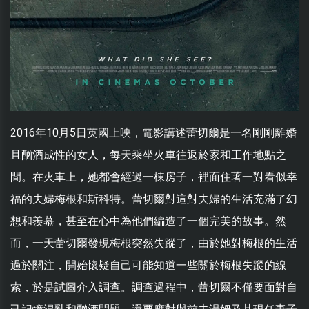
2016年10月5日英國上映，電影講述蕾切爾是一名剛剛離婚
且酗酒成性的女人，每天乘坐火車往返於家和工作地點之
間。在火車上，她都會經過一棟房子，裡面住著一對看似幸
福的夫婦梅根和斯科特。蕾切爾對這對夫婦的生活充滿了幻
想和羨慕，甚至在心中為他們編造了一個完美的故事。然
而，一天蕾切爾發現梅根突然失蹤了，由於她對梅根的生活
過於關注，開始懷疑自己可能知道一些關於梅根失蹤的線
索，於是試圖介入調查。調查過程中，蕾切爾不僅要面對自