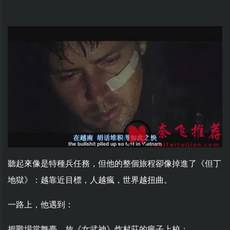
聽起來像是特種兵任務，但他的整個旅程卻像掉進了《但丁
地獄》：越靠近目標，人越瘋，世界越扭曲。
一路上，他遇到：
把戰場當舞臺，放《女武神》炸村莊的瘋子上校；