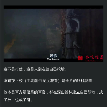
這不是打仗，這是人類在給自己挖墳。
庫爾茨上校（由馬龍·白蘭度塑造）是全片的終極謎團。
他本是軍方最優秀的軍官，卻在深山叢林建立自己領地，成
了神，也成了鬼。