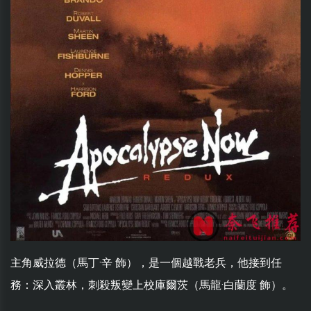
主角威拉德（馬丁·辛 飾），是一個越戰老兵，他接到任
務：深入叢林，刺殺叛變上校庫爾茨（馬龍·白蘭度 飾）。