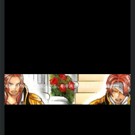
海賊王1169話：尾田又整活，明年將重製動畫或出新的劇場版