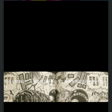
海賊王1186話：五老星帶走舒莉公主，弗蘭奇覺醒霸王色對付雨之
神