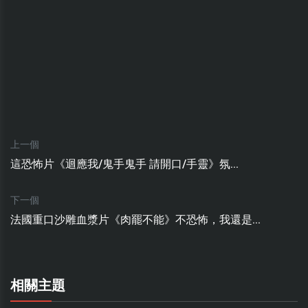
上一個
這恐怖片《迴應我/鬼手鬼手 請開口/手靈》氛...
下一個
法國重口沙雕血漿片《肉罷不能》不恐怖，我還是...
相關主題