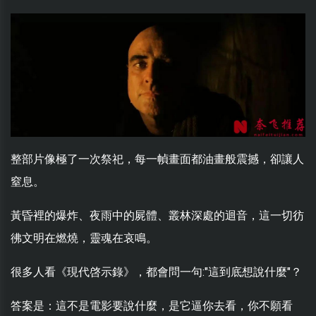
整部片像極了一次祭祀，每一幀畫面都油畫般震撼，卻讓人
窒息。
黃昏裡的爆炸、夜雨中的屍體、叢林深處的迴音，這一切彷
彿文明在燃燒，靈魂在哀鳴。
很多人看《現代啓示錄》，都會問一句:"這到底想說什麼"？
答案是：這不是電影要說什麼，是它逼你去看，你不願看