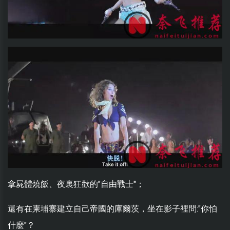
拿屍體燒飯、夜裏狂歡的"自由戰士"；
還有在柬埔寨建立自己帝國的庫爾茨，坐在影子裡問:"你怕
什麼"？