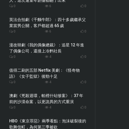
人，這次連童年創傷都翻了出來
0
6
0
英法合拍劇《千麵牛郎》：四十多歲繼承父
業當男公關，客戶都超過 65 歲
0
6
0
漫改韓劇《我的偶像總裁》：追星 12 年進
了偶像公司，還撞上冷麪社長
0
4
0
值得二刷的五部 Netflix 美劇：《怪奇物
語》《女子監獄》後勁十足
0
4
0
澳劇《兇殺迴環，帕裡什站慘案》：37 年
前的沙漠命案，以更詭異的方式重演
0
4
0
HBO《東京罪惡》兩季看點：泡沫破裂後的
歌舞伎町，為何第三季被砍