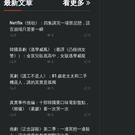
最新文章
看更多
Netflix《情劫》：四集講完一場禁忌戀，謊
言崩塌只需要一瞬
0
8
0
韓國喜劇《逃學威鳳》（臺譯《凸槌俏女
警》）：金宣兒臥底高中，女版逃學威龍
0
6
0
英劇《護工不是人》：81 歲老太太和二手
機器人，講的其實是孤獨
0
5
0
真實事件改編：十部韓國重口味電影盤點，
《熔爐》《素媛》看一次哭一次
0
6
0
德劇《正念謀殺》第二季：一邊冥想一邊殺