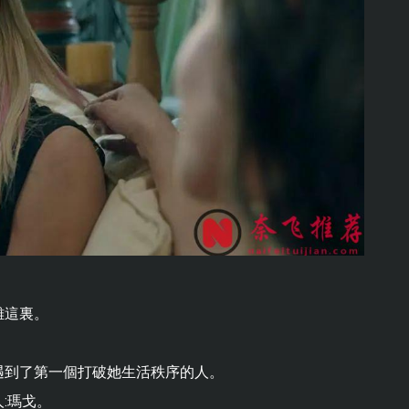
離這裏。
遇到了第一個打破她生活秩序的人。
:瑪戈。