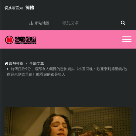
簡體
切换语言为 :
網站地圖
奈飛推薦
全部文章
前傳狂砍9分，這部令人矚目的恐怖劇集《小丑回魂：歡迎來到德里鎮/他：
歡迎來到德里鎮》能看完的都是狠人