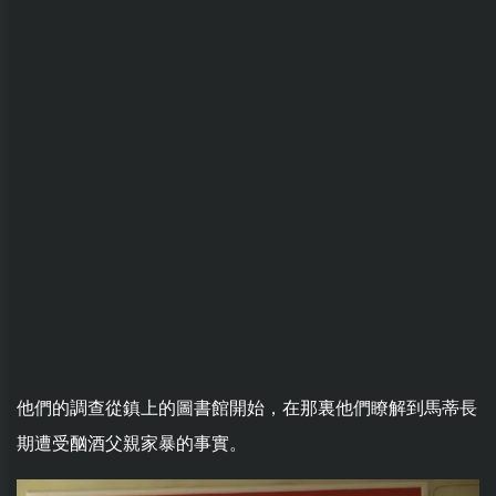
他們的調查從鎮上的圖書館開始，在那裏他們瞭解到馬蒂長
期遭受酗酒父親家暴的事實。