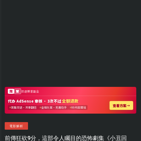
電影解析
前傳狂砍9分，這部令人矚目的恐怖劇集《小丑回