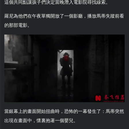
這個共同點讓孩子們決定當晚潛入電影院尋找線索。
羅尼為他們在午夜單獨開放了一個影廳，播放馬蒂失蹤前看
的那部電影。
當銀幕上的畫面開始扭曲時，恐怖的一幕發生了：馬蒂突然
出現在畫面中，懷裏抱著一個嬰兒。