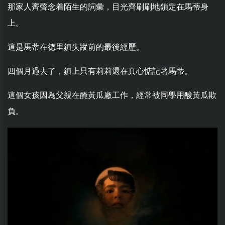
那家人齊聲念着陌生的詞彙，目光齊刷刷地鎖定在馬蒂身
上。
這是馬蒂在德里鎮失蹤前的最後經歷。
四個月過去了，鎮上只有莉莉還在真心惦記著馬蒂。
這個女孩因為父親在醃黃瓜廠工作，經常被同學用酸黃瓜欺
負。