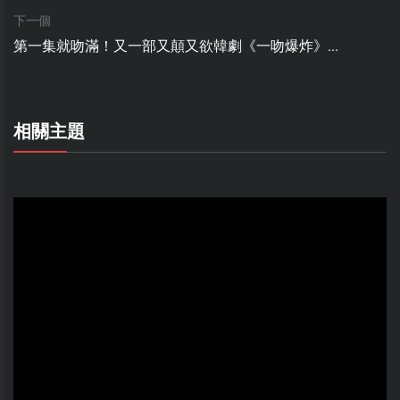
下一個
第一集就吻滿！又一部又顛又欲韓劇《一吻爆炸》...
相關主題