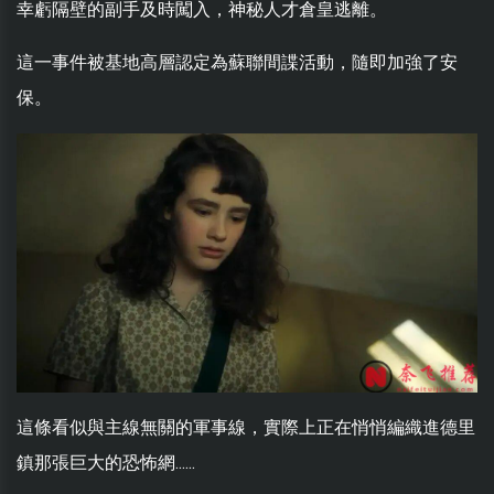
幸虧隔壁的副手及時闖入，神秘人才倉皇逃離。
這一事件被基地高層認定為蘇聯間諜活動，隨即加強了安
保。
這條看似與主線無關的軍事線，實際上正在悄悄編織進德里
鎮那張巨大的恐怖網......