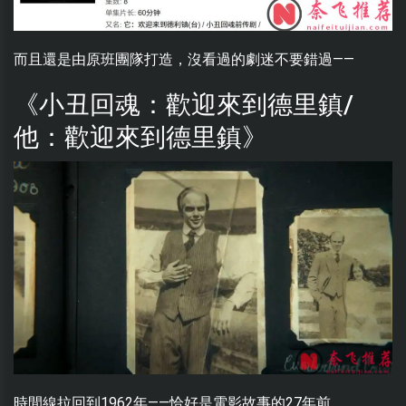
而且還是由原班團隊打造，沒看過的劇迷不要錯過——
《小丑回魂：歡迎來到德里鎮/
他：歡迎來到德里鎮》
時間線拉回到1962年——恰好是電影故事的27年前。