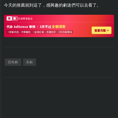
今天的推薦就到這了，感興趣的劇迷們可以去看了。
恐怖劇
美劇