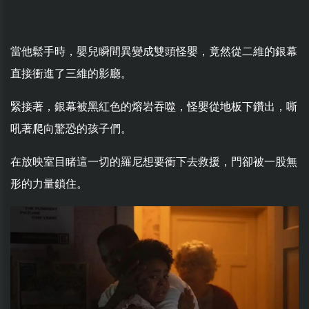
當他鬆手時，嬰兒瞬間異變成雙頭怪嬰，竟然從二維的銀幕
直接衝進了三維的影廳。
緊接著，銀幕被黑紅色的熔岩吞噬，怪嬰從地板下鑽出，嘶
吼著爬向驚恐的孩子們。
在放映室目睹這一切的羅尼想要衝下去救援，門卻被一股無
形的力量鎖住。