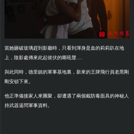
當她砸破玻璃趕到影廳時，只看到渾身是血的莉莉趴在地
上，陰影處傳來此起彼伏的嘶吼聲……
與此同時，德里鎮的軍事基地裏，新來的王牌飛行員老黑剛
剛安頓下來。
他正準備接家人來團聚，卻遭遇了兩個戴防毒面具的神秘人
持武器逼問軍事資料。