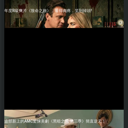
年度R級爽片《致命之旅》，看得肉疼，笑到掉頭!
這部新上的AMC驚悚美劇《黑暗之風 第三季》簡直逆天！