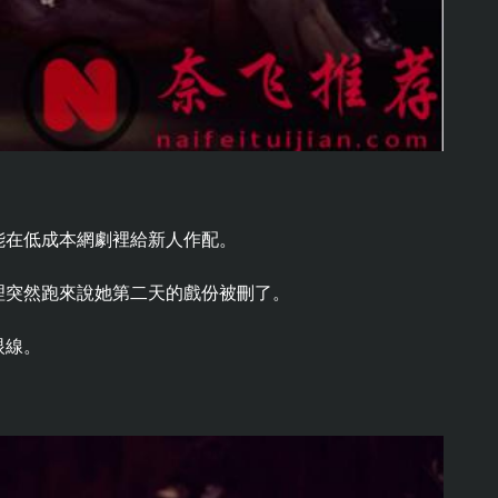
能在低成本網劇裡給新人作配。
理突然跑來說她第二天的戲份被刪了。
眼線。
。