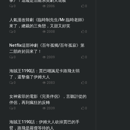
事》！這纔是治癒系英劇天花板
0
2006
0
人氣漫改韓劇《臨時制先生/Mr.臨時老師》
來了，總裁的三角戀，又甜又好笑
0
2008
0
Netflix這部神劇《百年孤獨/百年孤寂》第
二部終於回來了！
0
2009
0
海賊王1190話：賈巴嘲諷尼卡路飛太弱
了，還擊傷了伊姆大人
0
2083
0
女神索菲的電影《完美伴侶》，言聽計從的
伴侶，再到瘋狂的反轉
0
2039
0
海賊王1190話：伊姆大人砍掉賈巴的手
臂，路飛是羅傑等待的人