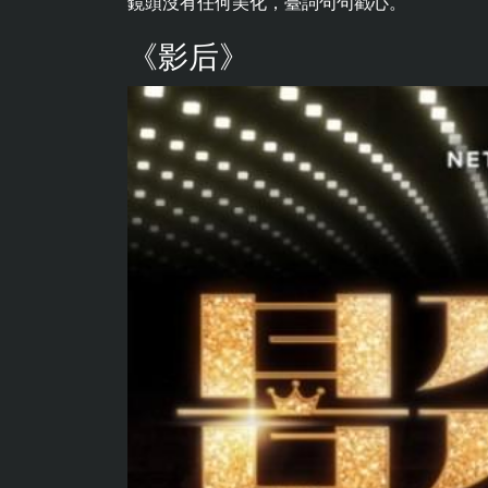
鏡頭沒有任何美化，臺詞句句戳心。
《影后》