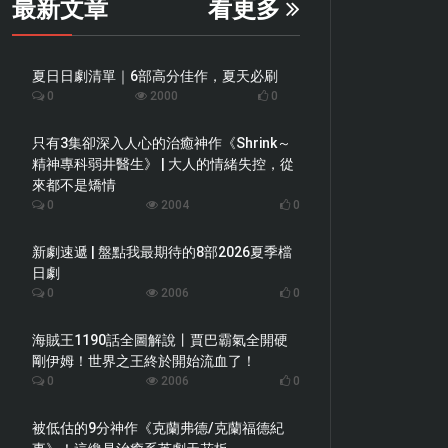
最新文章
看更多
夏日日劇清單｜6部高分佳作，夏天必刷
0
2000
0
只有3集卻深入人心的治癒神作《Shrink～
精神專科弱井醫生》 | 大人的情緒失控，從
來都不是矯情
0
2004
0
新劇速遞 | 盤點我最期待的8部2026夏季檔
日劇
0
2006
0
海賊王1190話全圖解說丨賈巴霸氣全開硬
剛伊姆！世界之王終於開始流血了！
0
2006
0
被低估的9分神作《克蘭弗德/克蘭福德紀