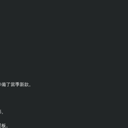
準備了當季新款。
衫。
景板。