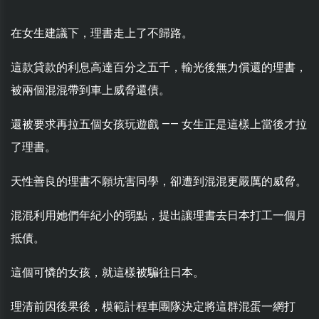
在女生建議下，理書走上了不歸路。
這款貸款的利息高達百分之五千，輸光後無力償還的理書，
被兩個混混帶到車上威脅還債。
還被要求再拉五個女孩玩遊戲 —— 女生正是這樣上當後才拉
了理書。
天性善良的理書不願坑害同學，卻遭到混混更嚴厲的威脅。
混混利用她們年紀小的弱點，提出讓理書去日本打工一個月
抵債。
這個可憐的女孩，就這樣被騙往日本。
理清前因後果後，模範計程車團隊決定將這群混蛋一網打