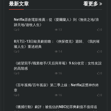
最新文章
看更多
Netflix原創電影推薦：從《愛爾蘭人》到《無依之地/浪
跡天地/遊牧人生》
0
13
0
8月7日-13日歐美劇前瞻：《俠探傑克》迴歸、《我的璀
璨人生》重述經典
0
14
0
《絕望寫手/職業槍手/天后與草莓》9.6分收官：女性友誼
的高階感
0
16
0
《百年孤獨/百年孤寂》第二季上線：Netflix諾獎神作終
章
0
16
0
《獵捕行動》劇評：被低估的NBC犯罪爽劇值不值得追