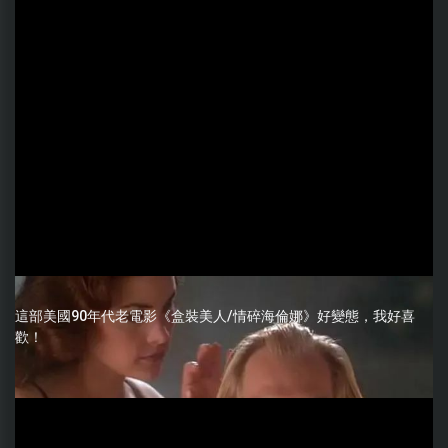
這部美國90年代老電影《盒裝美人/情碎海倫娜》好變態，我好喜
歡！