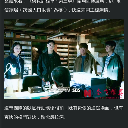
整體來看，《模範計程車 - 第三季》開局節奏凌厲，以 “電
信詐騙 + 跨國人口販賣” 為核心，快速鋪開主線劇情。
道奇團隊的臥底行動環環相扣，既有緊張的追逃場面，也有
爽快的格鬥對決，懸念感拉滿。