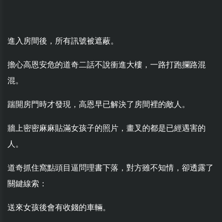
進入房間後，所有訊號被遮蔽。
擔心高恩安危的道奇二話不說衝進大樓，一路打跑攔路混
混。
踹開房門時才發現，高恩早已解決了房間裡的敵人。
牆上密密麻麻貼滿女孩子的照片，畫叉的都是已經遇害的
人。
道奇抓住窩點頭目逼問理書下落，對方雖不知情，卻透露了
關鍵線索：
送來女孩後會有收錢的車輛。