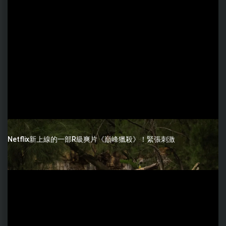
Netflix新上線的一部R級爽片《巔峰獵殺》！緊張刺激