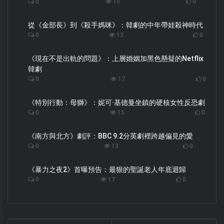
0
15
0
從《金部長》到《殺手媽咪》：韓劇的中年帶娃殺神時代
0
13
0
《現在不是出軌的問題》：上層婚姻加黑色懸疑的Netflix
韓劇
0
17
0
《特別行動：母獅》：妮可·基德曼坐鎮的硬核女性反恐劇
0
15
0
《南方與北方》劇評：BBC 9.2分英劇裡跨越偏見的愛
0
13
0
《暴力之夜2》首曝預告：最狠的聖誕老人年底迴歸
0
17
0