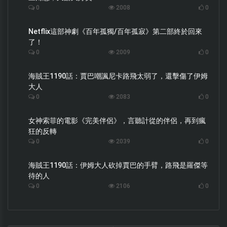
0
2008
0
Netflix這部神劇《百年孤獨/百年孤寂》第二部終於回來
了！
0
2009
0
海賊王1190話：賈巴嘲諷尼卡路飛太弱了，還擊傷了伊姆
大人
0
2083
0
女神索菲的電影《完美伴侶》，言聽計從的伴侶，再到瘋
狂的反轉
0
2039
0
海賊王1190話：伊姆大人砍掉賈巴的手臂，路飛是羅傑等
待的人
0
2106
0