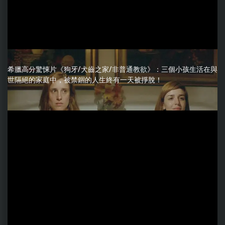
希臘高分驚悚片《狗牙/犬齒之家/非普通教欲》：三個小孩生活在與
世隔絕的家庭中，被禁錮的人生終有一天被掙脫！