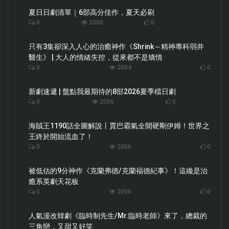
夏日日劇清單｜6部高分佳作，夏天必刷
0
2000
0
只有3集卻深入人心的治癒神作《Shrink～精神專科弱井
醫生》 | 大人的情緒失控，從來都不是矯情
0
2004
0
新劇速遞 | 盤點我最期待的8部2026夏季檔日劇
0
2006
0
海賊王1190話全圖解說丨賈巴霸氣全開硬剛伊姆！世界之
王終於開始流血了！
0
2006
0
被低估的9分神作《克蘭弗德/克蘭福德紀事》！這纔是治
癒系英劇天花板
0
2006
0
人氣漫改韓劇《臨時制先生/Mr.臨時老師》來了，總裁的
三角戀，又甜又好笑