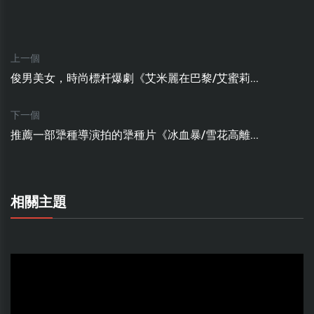
上一個
俊男美女，時尚標杆爆劇《艾米麗在巴黎/艾蜜莉...
下一個
推薦一部犟種導演拍的犟種片《冰血暴/雪花高離...
相關主題