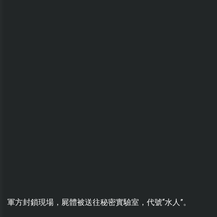
軍方封鎖現場，屍體被送往秘密實驗室，代號“水人”。