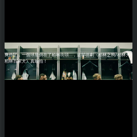
爽炸了，一個球星倒在了柏林街頭...，這部德劇《柏林之狗/柏林犬/
柏林百家犬》真敢拍！