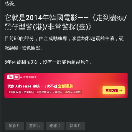
感覺。
它就是2014年韓國電影——《走到盡頭/
黑仔型警(港)/非常警探(臺)》
目前8.0的評分，由金成勳執導，李善均和趙震雄主演，硬
派懸疑+黑色幽默。
5年內被翻拍3次，沒有一部能夠超越原作。
動作片
驚悚片
犯罪片
韓國片