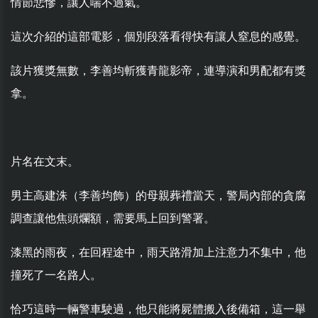
情節悲慘，讓人喘不過氣。
這次介紹的這部電影，個別段落看得快有讓人窒息的感覺。
該片獲獎無數，李善均斬獲青龍影帝，連導演和男配都有獎
拿。
片名在文末。
男主高建洙（李善均飾）的母親葬禮當天，警局內部的貪腐
調查讓他焦頭爛額，需要馬上回到警署。
漆黑的雨夜，在回程途中，雨天路滑加上注意力不集中，他
撞死了一名路人。
恰巧這時一輛警車駛過，他只能將屍體搬入後備箱，這一舉