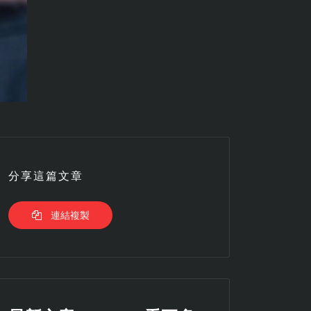
分享這篇文章
連結複製