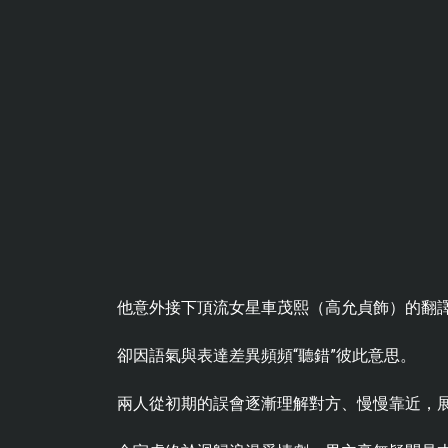
他意外接下頂流女星車茂熙（高允貞飾）的翻
卻因語氣與表達差異頻頻“聽錯”彼此意思。
兩人從初期的誤會逐漸理解對方、慢慢靠近，