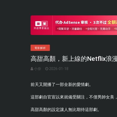
電影解析
高甜高顏，新上線的Netfli
小奈
2026-01-18
前天又開播了一部全新的愛情劇。
這部劇自官宣以來就備受關注，不僅男帥女美
高甜高顏的設定讓人無比期待這部劇。