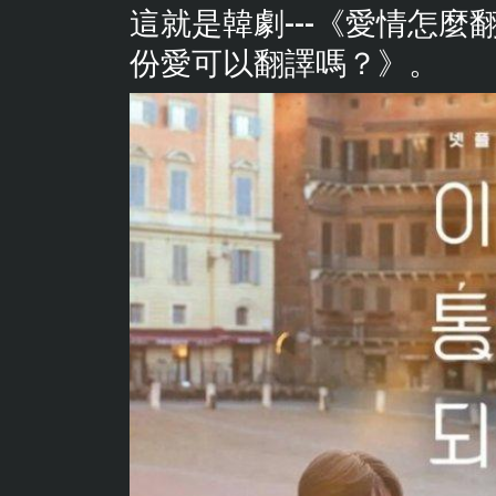
這就是韓劇---《愛情怎麼翻
份愛可以翻譯嗎？》。