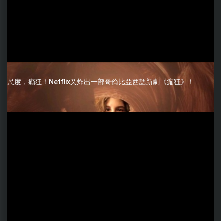
尺度，癲狂！Netflix又炸出一部哥倫比亞西語新劇《癲狂》！