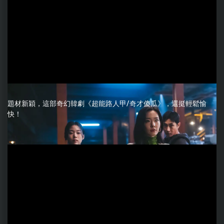
題材新穎，這部奇幻韓劇《超能路人甲/奇才傻瓜》，還挺輕鬆愉
快！