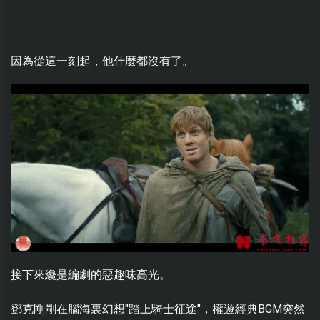
因為從這一刻起，他什麼都沒有了。
接下來纔是編劇的惡趣味高光。
鄧克剛剛在腦海裏幻想"踏上騎士征途"，權遊經典BGM突然