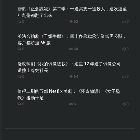
德劇《正念謀殺》第二季：一邊冥想一邊殺人，這次連童
年創傷都翻了出來
0
62
0
英法合拍劇《千麵牛郎》：四十多歲繼承父業當男公關，
客戶都超過 65 歲
0
60
0
漫改韓劇《我的偶像總裁》：追星 12 年進了偶像公司，
還撞上冷麪社長
0
64
0
值得二刷的五部 Netflix 美劇：《怪奇物語》《女子監
獄》後勁十足
0
61
0