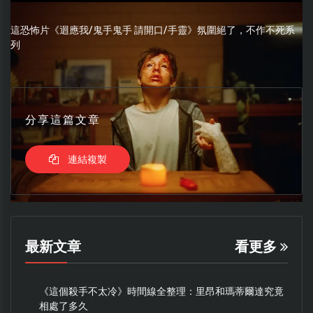
這恐怖片《迴應我/鬼手鬼手 請開口/手靈》氛圍絕了，不作不死系
列
分享這篇文章
連結複製
最新文章
看更多
《這個殺手不太冷》時間線全整理：里昂和瑪蒂爾達究竟
相處了多久