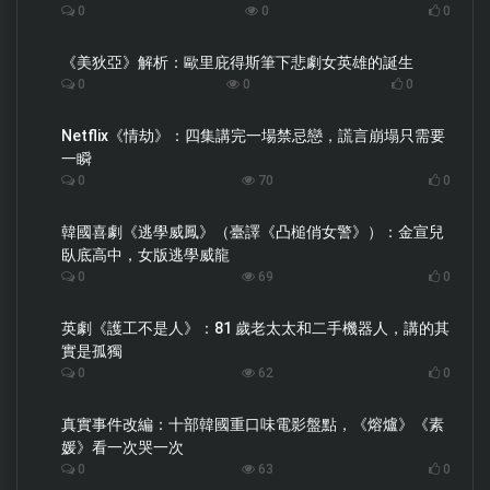
0
0
0
《美狄亞》解析：歐里庇得斯筆下悲劇女英雄的誕生
0
0
0
Netflix《情劫》：四集講完一場禁忌戀，謊言崩塌只需要
一瞬
0
70
0
韓國喜劇《逃學威鳳》（臺譯《凸槌俏女警》）：金宣兒
臥底高中，女版逃學威龍
0
69
0
英劇《護工不是人》：81 歲老太太和二手機器人，講的其
實是孤獨
0
62
0
真實事件改編：十部韓國重口味電影盤點，《熔爐》《素
媛》看一次哭一次
0
63
0