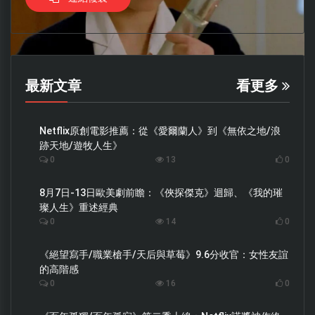
最新文章
看更多
Netflix原創電影推薦：從《愛爾蘭人》到《無依之地/浪
跡天地/遊牧人生》
0
13
0
8月7日-13日歐美劇前瞻：《俠探傑克》迴歸、《我的璀
璨人生》重述經典
0
14
0
《絕望寫手/職業槍手/天后與草莓》9.6分收官：女性友誼
的高階感
0
16
0