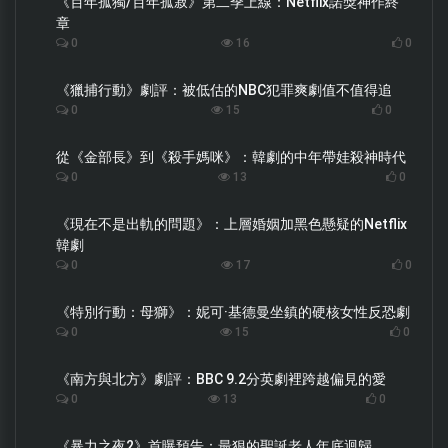
《百年孤獨/百年孤寂》第二季上線：Netflix諾獎神作終
章
0
16
0
《獵捕行動》劇評：被低估的NBC犯罪爽劇值不值得追
0
15
0
從《金部長》到《殺手媽咪》：韓劇的中年帶娃殺神時代
0
13
0
《現在不是出軌的問題》：上層婚姻加黑色懸疑的Netflix
韓劇
0
17
0
《特別行動：母獅》：妮可·基德曼坐鎮的硬核女性反恐劇
0
15
0
《南方與北方》劇評：BBC 9.2分英劇裡跨越偏見的愛
0
13
0
《暴力之夜2》首曝預告：最狠的聖誕老人年底迴歸